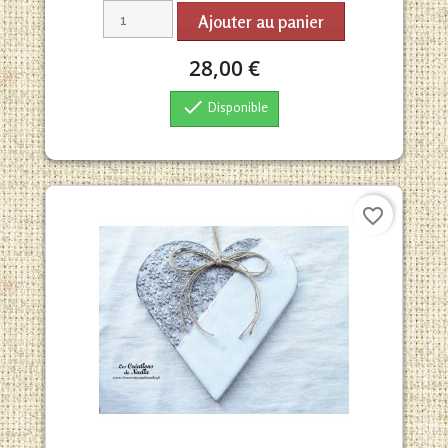
Ajouter au panier
28,00 €

Disponible
favorite_border