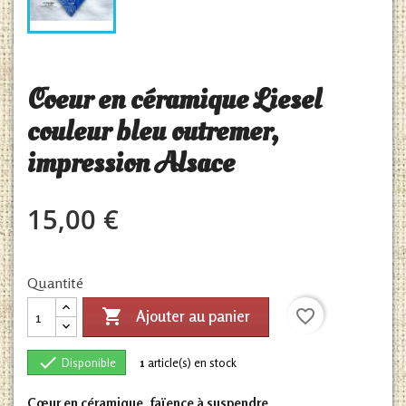
Coeur en céramique Liesel
couleur bleu outremer,
impression Alsace
15,00 €
Quantité

favorite_border
Ajouter au panier

Disponible
1
article(s) en stock
Cœur en céramique, faïence à suspendre