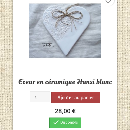
favorite_border
Aperçu rapide

Coeur en céramique Hansi blanc
Ajouter au panier
28,00 €

Disponible