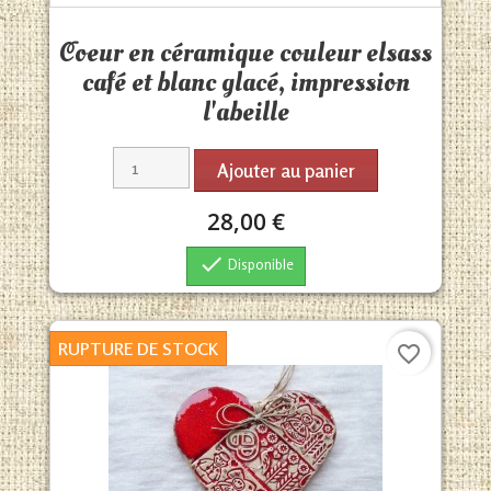
Aperçu rapide

Coeur en céramique couleur elsass
café et blanc glacé, impression
l'abeille
Ajouter au panier
28,00 €

Disponible
RUPTURE DE STOCK
favorite_border