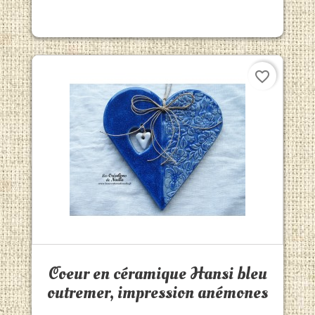
favorite_border
Aperçu rapide

Coeur en céramique Hansi bleu
outremer, impression anémones