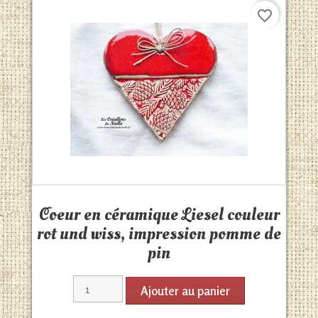
favorite_border
Aperçu rapide

Coeur en céramique Liesel couleur
rot und wiss, impression pomme de
pin
Ajouter au panier