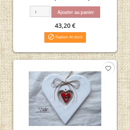
Ajouter au panier
43,20 €

Rupture de stock
favorite_border