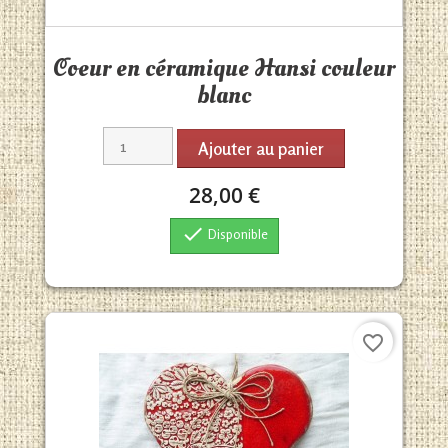
Aperçu rapide

Coeur en céramique Hansi couleur
blanc
Ajouter au panier
28,00 €

Disponible
favorite_border