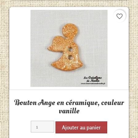
favorite_border
Aperçu rapide

Bouton Ange en céramique, couleur
vanille
Ajouter au panier