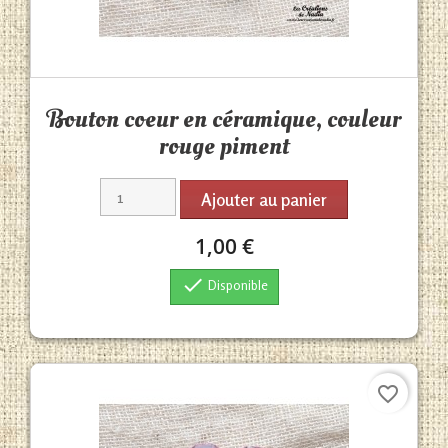
Aperçu rapide

Bouton coeur en céramique, couleur
rouge piment
Ajouter au panier
1,00 €

Disponible
favorite_border