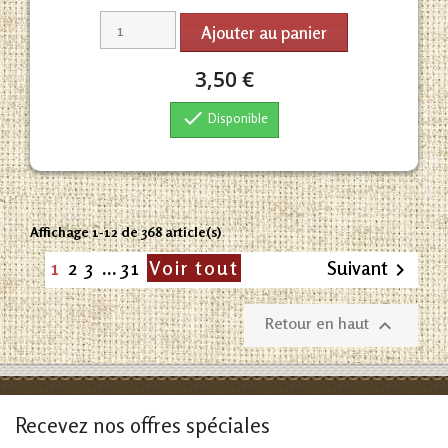
Ajouter au panier
3,50 €

Disponible
Affichage 1-12 de 368 article(s)
1
2
3
…
31
Voir tout
Suivant

Retour en haut

Recevez nos offres spéciales