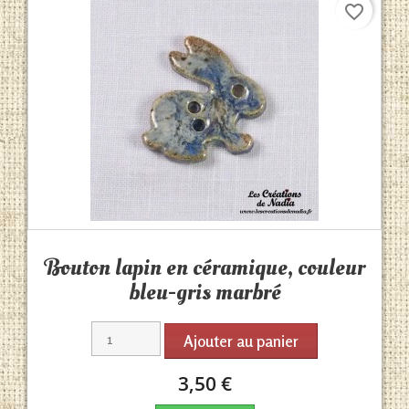
favorite_border
Aperçu rapide

Bouton lapin en céramique, couleur
bleu-gris marbré
Ajouter au panier
3,50 €