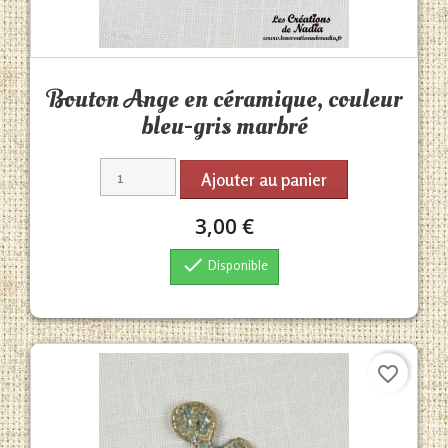
Aperçu rapide

Bouton Ange en céramique, couleur
bleu-gris marbré
Ajouter au panier
3,00 €

Disponible
favorite_border