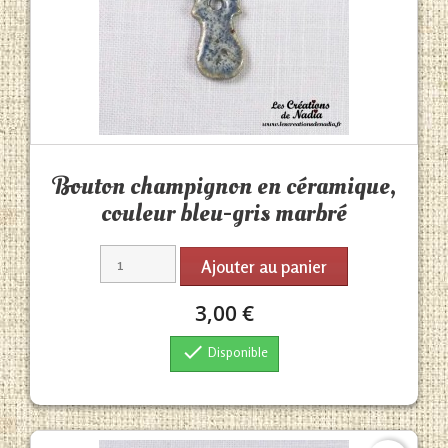
Aperçu rapide

Bouton champignon en céramique,
couleur bleu-gris marbré
Ajouter au panier
3,00 €

Disponible