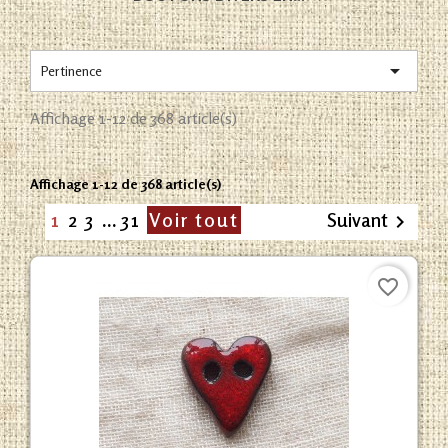

Pertinence
Affichage 1-12 de 368 article(s)
Affichage 1-12 de 368 article(s)
1
2
3
…
31
Voir tout
Suivant

favorite_border