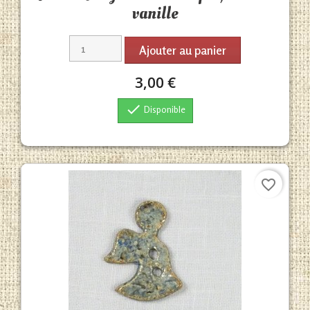
vanille
Ajouter au panier
3,00 €

Disponible
favorite_border