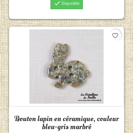

Disponible
favorite_border
Aperçu rapide

Bouton lapin en céramique, couleur
bleu-gris marbré