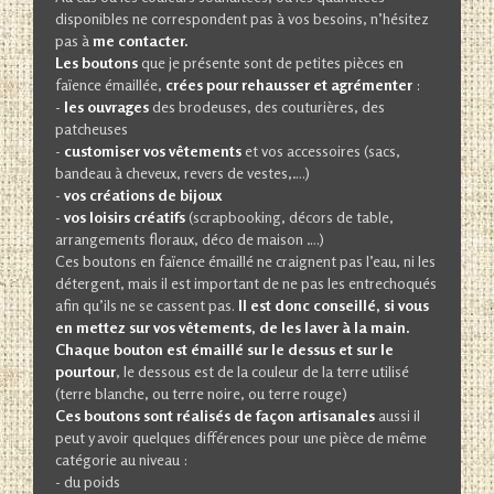
disponibles ne correspondent pas à vos besoins, n’hésitez
pas à
me contacter.
Les boutons
que je présente sont de petites pièces en
faïence émaillée,
crées pour rehausser et agrémenter
:
-
les ouvrages
des brodeuses, des couturières, des
patcheuses
-
customiser vos vêtements
et vos accessoires (sacs,
bandeau à cheveux, revers de vestes,….)
-
vos créations de bijoux
-
vos loisirs créatifs
(scrapbooking, décors de table,
arrangements floraux, déco de maison ….)
Ces boutons en faïence émaillé ne craignent pas l’eau, ni les
détergent, mais il est important de ne pas les entrechoqués
afin qu’ils ne se cassent pas.
Il est donc conseillé, si vous
en mettez sur vos vêtements, de les laver à la main.
Chaque bouton est émaillé sur le dessus et sur le
pourtour
, le dessous est de la couleur de la terre utilisé
(terre blanche, ou terre noire, ou terre rouge)
Ces boutons sont réalisés de façon artisanales
aussi il
peut y avoir quelques différences pour une pièce de même
catégorie au niveau :
- du poids