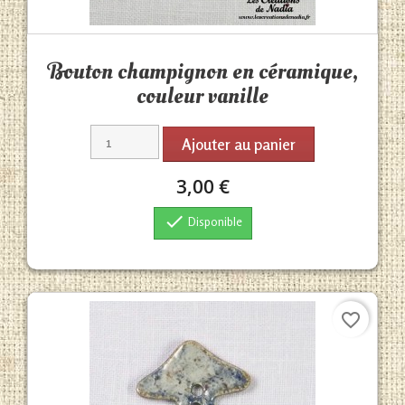
Aperçu rapide

Bouton champignon en céramique,
couleur vanille
Ajouter au panier
3,00 €

Disponible
favorite_border