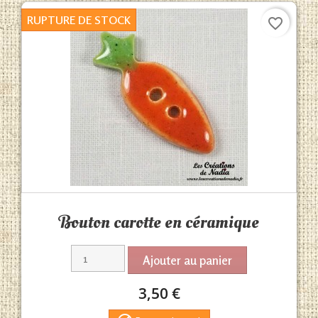
RUPTURE DE STOCK
favorite_border
Aperçu rapide

Bouton carotte en céramique
Ajouter au panier
3,50 €