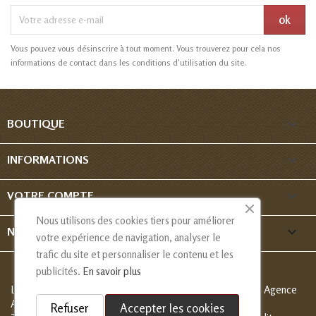
Vous pouvez vous désinscrire à tout moment. Vous trouverez pour cela nos
informations de contact dans les conditions d'utilisation du site.

BOUTIQUE

INFORMATIONS

VOTRE COMPTE
Nous utilisons des cookies tiers pour améliorer
keyboard_arrow_down
NOUS CONTACTER
votre expérience de navigation, analyser le
trafic du site et personnaliser le contenu et les
publicités.
En savoir plus
Les Créations de Nadia - Copyright
© 2013-2026 - Création Agence
Alcaweb
Refuser
Accepter les cookies