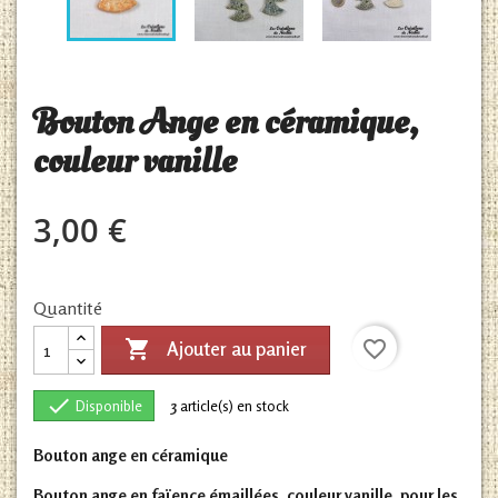
Bouton Ange en céramique,
couleur vanille
3,00 €
Quantité

favorite_border
Ajouter au panier

Disponible
3
article(s) en stock
Bouton ange en céramique
Bouton ange en faïence émaillées, couleur vanille, pour les