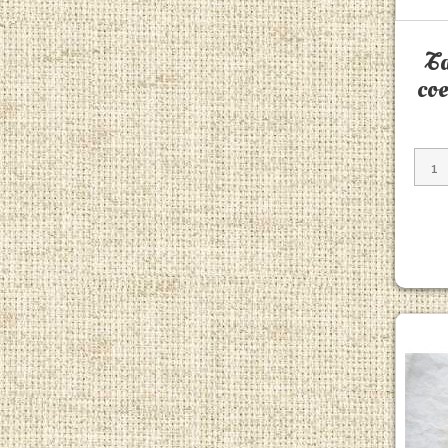
Ta
coe