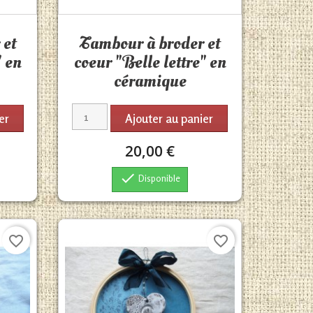
Aperçu rapide

 et
Tambour à broder et
" en
coeur "Belle lettre" en
céramique
er
Ajouter au panier
20,00 €

Disponible
favorite_border
favorite_border