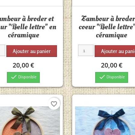
Aperçu rapide
Aperçu rapide


mbour à broder et
Tambour à broder
ur "Belle lettre" en
coeur "Belle lettre
céramique
céramique
Ajouter au panier
Ajouter au pani
20,00 €
20,00 €


Disponible
Disponible
favorite_border