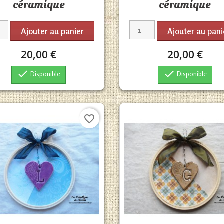
céramique
céramique
Ajouter au panier
Ajouter au pani
20,00 €
20,00 €


Disponible
Disponible
favorite_border