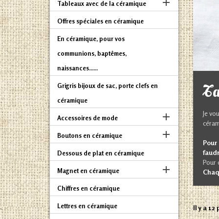

Tableaux avec de la céramique
Offres spéciales en céramique
En céramique, pour vos
communions, baptêmes,
naissances......
Ta
Grigris bijoux de sac, porte clefs en
céramique
Je vo

Accessoires de mode
céram

Boutons en céramique
Pour 
faudr
Dessous de plat en céramique
Pour 

Magnet en céramique
Chaq
Chiffres en céramique
Lettres en céramique
Il y a 12