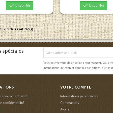


Disponible
Disponible
 1-12 de 12 article(s)
s spéciales
Vous pouvez vous désinscrire à tout moment. Vous tr
informations de contact dans les conditions d'utilisat
ATIONS
VOTRE COMPTE
s générales de vente
Informations personnelles
de confidentialité
Commandes
s
Avoirs