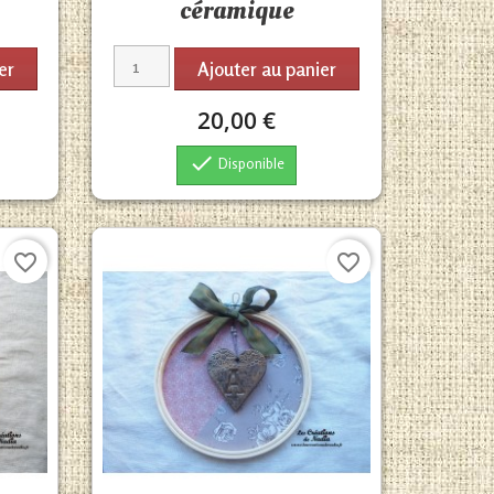
céramique
er
Ajouter au panier
20,00 €

Disponible
favorite_border
favorite_border