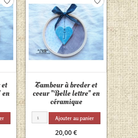
favorite_border
favorite_border
Aperçu rapide

 et
Tambour à broder et
" en
coeur "Belle lettre" en
céramique
er
Ajouter au panier
20,00 €