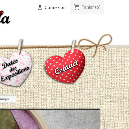
shopping_cart

Panier
(0)
Connexion
amique