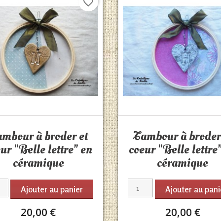
favorite_border
Aperçu rapide
Aperçu rapide


mbour à broder et
Tambour à broder
ur "Belle lettre" en
coeur "Belle lettre
céramique
céramique
Ajouter au panier
Ajouter au pani
20,00 €
20,00 €