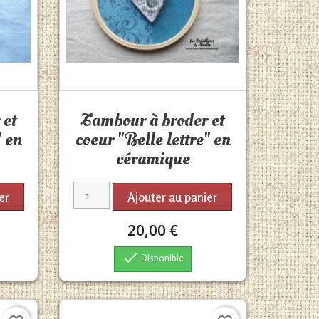
Aperçu rapide

 et
Tambour à broder et
" en
coeur "Belle lettre" en
céramique
er
Ajouter au panier
20,00 €

Disponible