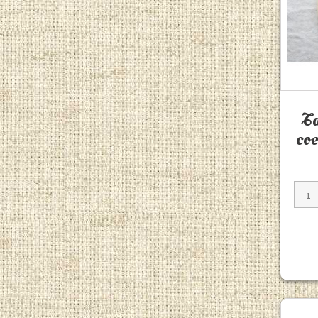
Ta
coe