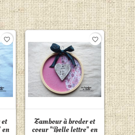
favorite_border
favorite_border
Aperçu rapide

 et
Tambour à broder et
" en
coeur "Belle lettre" en