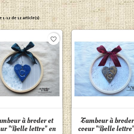
 1-12 de 12 article(s)
favorite_border
Aperçu rapide
Aperçu rapide


mbour à broder et
Tambour à broder
ur "Belle lettre" en
coeur "Belle lettre