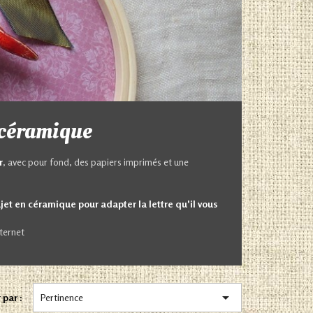
 céramique
r
, avec pour fond, des papiers imprimés et une
jet en céramique pour adapter la lettre qu'il vous
ternet

 par :
Pertinence