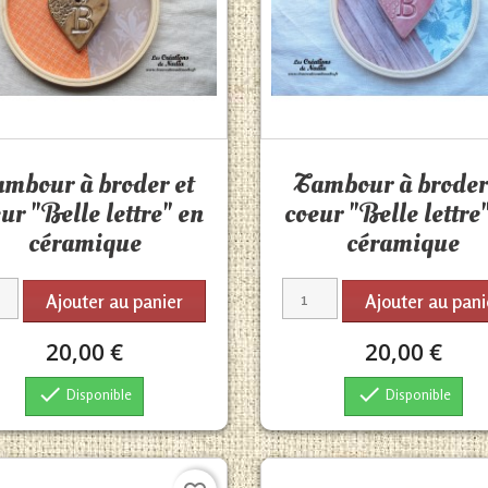
Aperçu rapide
Aperçu rapide


mbour à broder et
Tambour à broder
ur "Belle lettre" en
coeur "Belle lettre
céramique
céramique
Ajouter au panier
Ajouter au pani
20,00 €
20,00 €


Disponible
Disponible