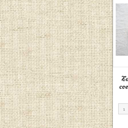
Ta
coe