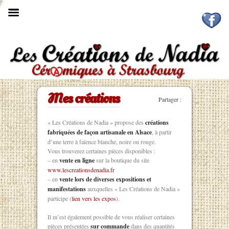

Mes créations
Partager :
« Les Créations de Nadia » propose des
créations
fabriquées de façon artisanale en Alsace
, à partir
d’une terre à faïence blanche, noire ou rouge.
Vous trouverez certaines pièces disponibles :
– en
vente en ligne
sur la boutique du site
www.lescreationsdenadia.fr
– en
vente lors de diverses expositions et
manifestations
auxquelles « Les Créations de Nadia »
participe (
lien vers les expos
).
Il m’est également possible de vous réaliser certaines
pièces présentées
sur commande
dans des quantités