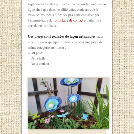
supérieures à celles qui sont en vente sur la boutique en
ligne ainsi que dans les différentes couleurs que je
travaille. Pour cela n’hésitez pas à me contacter par
l’intermédiaire du
formulaire de contact
et faites moi
part de vos souhaits.
Ces pièces sont réalisées de façon artisanales
, aussi
il peut y avoir quelques différences pour une pièce de
même catégorie au niveau :
– Du poids
– De la taille
– De la couleur