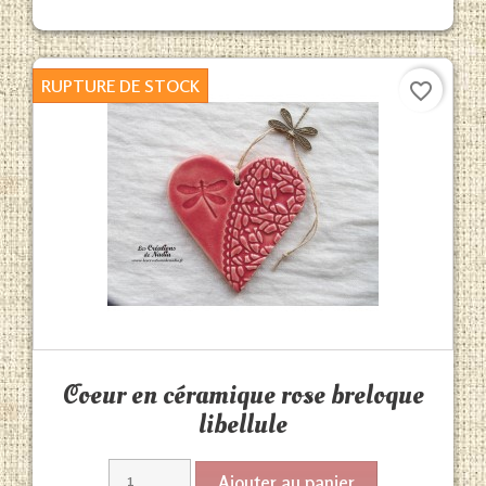
RUPTURE DE STOCK
favorite_border
Aperçu rapide

Coeur en céramique rose breloque
libellule
Ajouter au panier