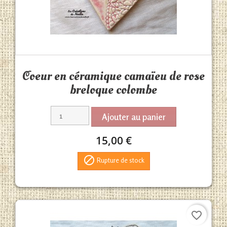
Aperçu rapide

Coeur en céramique camaïeu de rose
breloque colombe
Ajouter au panier
15,00 €

Rupture de stock
favorite_border