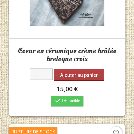
Aperçu rapide

Coeur en céramique crème brûlée
breloque croix
Ajouter au panier
15,00 €

Disponible
RUPTURE DE STOCK
favorite_border