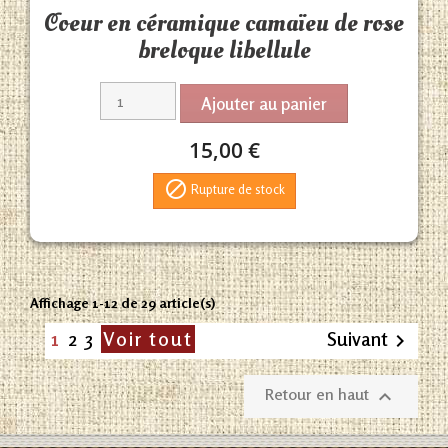
Aperçu rapide

Coeur en céramique camaïeu de rose
breloque libellule
Ajouter au panier
15,00 €

Rupture de stock
Affichage 1-12 de 29 article(s)
1
2
3
Voir tout
Suivant

Retour en haut
