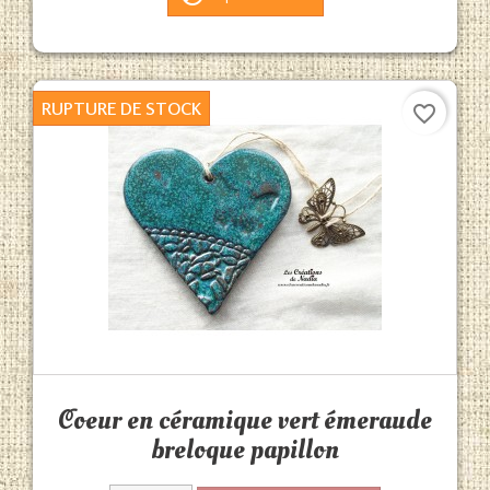
RUPTURE DE STOCK
favorite_border
Aperçu rapide

Coeur en céramique vert émeraude
breloque papillon