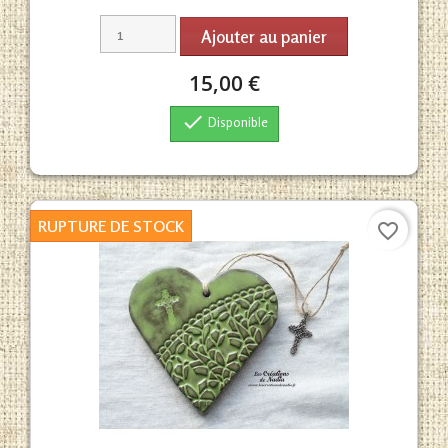
Ajouter au panier
15,00 €

Disponible
RUPTURE DE STOCK
favorite_border