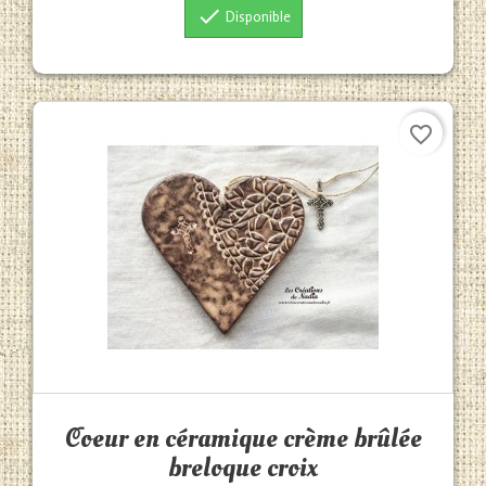

Disponible
favorite_border
Aperçu rapide

Coeur en céramique crème brûlée
breloque croix