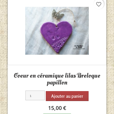
favorite_border
Aperçu rapide

Coeur en céramique lilas Breloque
papillon
Ajouter au panier
15,00 €