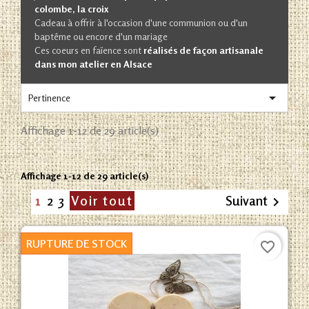
colombe, la croix
Cadeau à offrir à l'occasion d'une communion ou d'un
baptême ou encore d'un mariage
Ces coeurs en faïence sont
réalisés de façon artisanale
dans mon atelier en Alsace

Pertinence
Affichage 1-12 de 29 article(s)
Affichage 1-12 de 29 article(s)
1
2
3
Voir tout
Suivant

RUPTURE DE STOCK
favorite_border