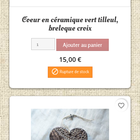
Aperçu rapide

Coeur en céramique vert tilleul,
breloque croix
Ajouter au panier
15,00 €

Rupture de stock
favorite_border