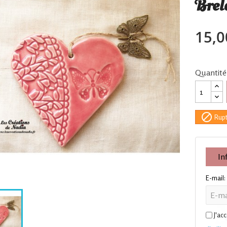
Brel
15,0
Quantité

Rupt
In
E-mail:
J'ac