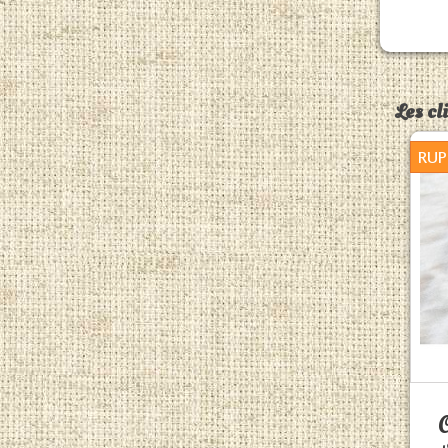
Les cl
RUP