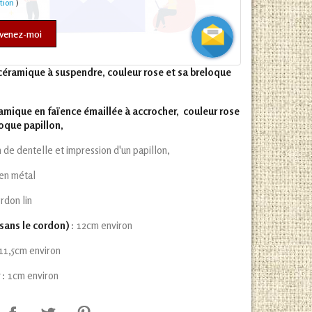
ation
)
venez-moi
éramique à suspendre, couleur rose et sa breloque
mique en faïence émaillée à accrocher, couleur rose
loque papillon,
 de dentelle et impression d'un papillon,
en métal
rdon lin
sans le cordon)
: 12cm environ
 11,5cm environ
r
: 1cm environ