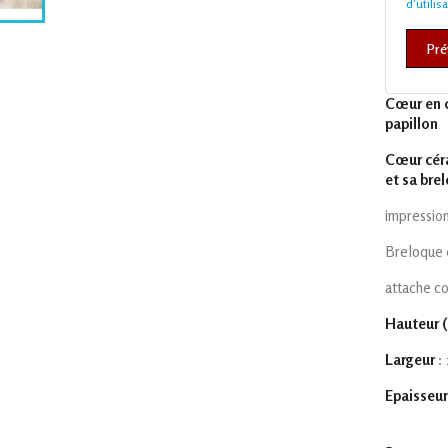
d'utilis
Pré
Cœur en c
papillon
Cœur céra
et sa bre
impression
Breloque 
attache co
Hauteur (
Largeur
:
Epaisseu