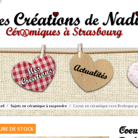
eil
Sujets en céramique à suspendre
Coeur en céramique rose Breloque pa
Coeu
URE DE STOCK