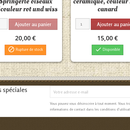
Springerlé oiseaux
céramique, couleur 
couleur rot und wiss
canard
Ajouter au panier
Ajouter au pani
20,00 €
15,00 €


Rupture de stock
Disponible
s spéciales
Vous pouvez vous désinscrire à tout moment. Vous tr
informations de contact dans les conditions d'utilisat