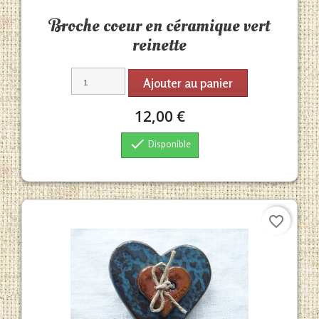
Aperçu rapide

Broche coeur en céramique vert
reinette
Ajouter au panier
12,00 €

Disponible
favorite_border