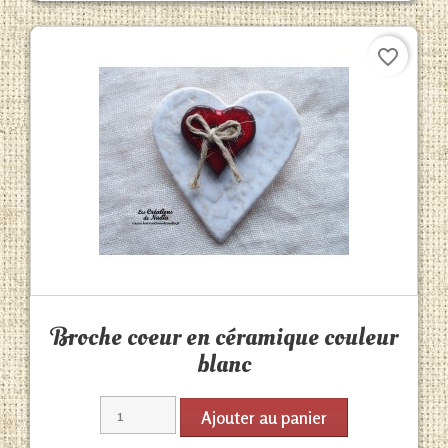
favorite_border
Aperçu rapide

Broche coeur en céramique couleur
blanc
Ajouter au panier