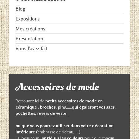
Blog
Expositions
Mes créations
Présentation
Vous l'avez fait
Accessoires de mode
Retrouvez ici de
petits accesoires de mode en
céramique : broches, pins,.....qui égaieront vos sacs,
pochettes, revers de veste,
ou que vous pourrez utiliser dans votre décoration
intérieure (
embrasse de rideau,.....)
J'ai beaucoup
jonglé sur les couleur
s pour que chacun