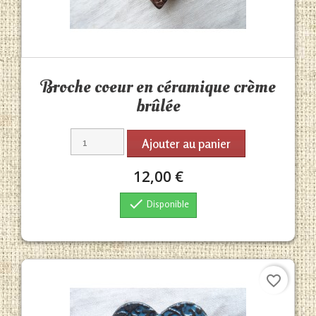
Aperçu rapide

Broche coeur en céramique crème
brûlée
Ajouter au panier
12,00 €

Disponible
favorite_border