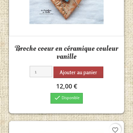
Aperçu rapide

Broche coeur en céramique couleur
vanille
Ajouter au panier
12,00 €

Disponible
favorite_border