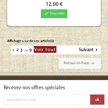
12,00 €

Disponible
Affichage 1-12 de 101 article(s)
1
2
3
…
9
Voir tout
Suivant

Retour en haut

Recevez nos offres spéciales