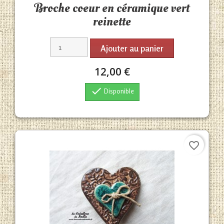
Broche coeur en céramique vert
reinette
Ajouter au panier
12,00 €

Disponible
favorite_border