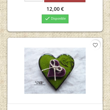
12,00 €

Disponible
favorite_border
Aperçu rapide
