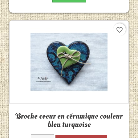
favorite_border
Aperçu rapide

Broche coeur en céramique couleur
bleu turquoise