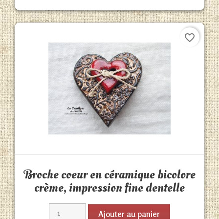
favorite_border
Aperçu rapide

Broche coeur en céramique bicolore
crème, impression fine dentelle
Ajouter au panier