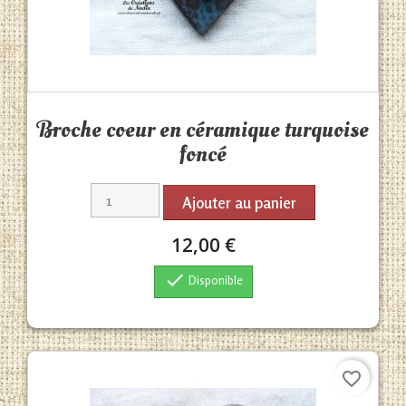
Aperçu rapide

Broche coeur en céramique turquoise
foncé
Ajouter au panier
12,00 €

Disponible
favorite_border