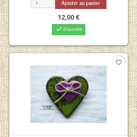
Ajouter au panier
12,00 €

Disponible
favorite_border