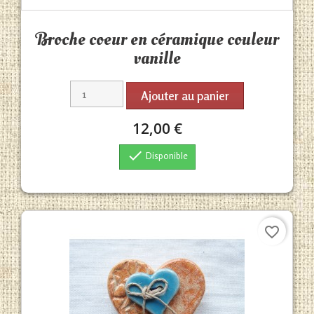
Aperçu rapide

Broche coeur en céramique couleur
vanille
Ajouter au panier
12,00 €

Disponible
favorite_border