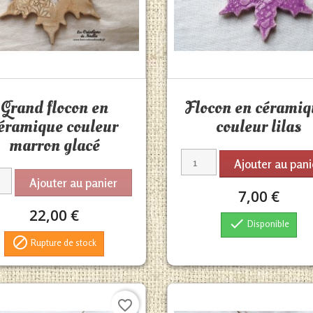
Aperçu rapide
Aperçu rapide


Grand flocon en
Flocon en céramiq
éramique couleur
couleur lilas
marron glacé
Ajouter au pani
Ajouter au panier
7,00 €
22,00 €

Disponible

Rupture de stock
favorite_border