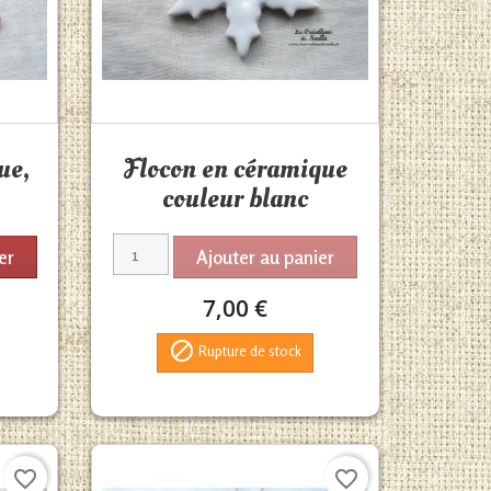
Aperçu rapide

ue,
Flocon en céramique
couleur blanc
er
Ajouter au panier
7,00 €

Rupture de stock
favorite_border
favorite_border