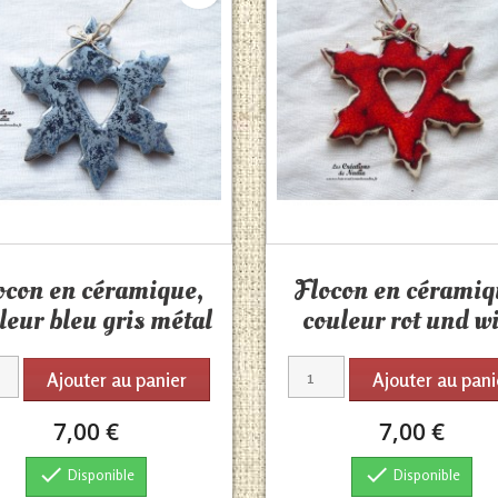
Aperçu rapide
Aperçu rapide


ocon en céramique,
Flocon en céramiq
leur bleu gris métal
couleur rot und w
Ajouter au panier
Ajouter au pani
7,00 €
7,00 €


Disponible
Disponible