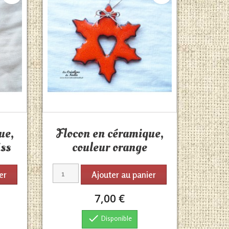
Aperçu rapide

ue,
Flocon en céramique,
iss
couleur orange
er
Ajouter au panier
7,00 €

Disponible