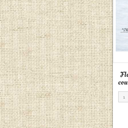
Fl
cou