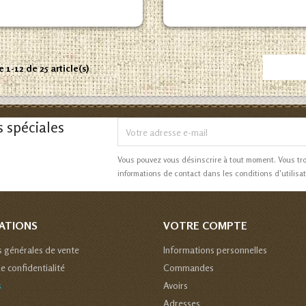
 1-12 de 25 article(s)
s spéciales
Vous pouvez vous désinscrire à tout moment. Vous tr
informations de contact dans les conditions d'utilisat
ATIONS
VOTRE COMPTE
s générales de vente
Informations personnelles
de confidentialité
Commandes
s
Avoirs
Adresses