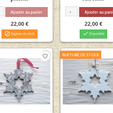
Ajouter au panier
Ajouter au pani
22,00 €
22,00 €


Rupture de stock
Disponible
RUPTURE DE STOCK
favorite_border