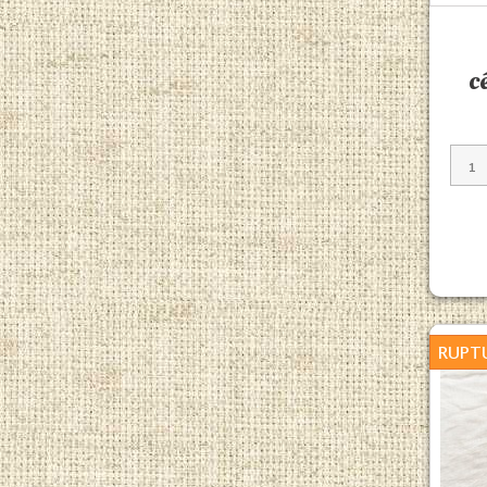
c
RUPT