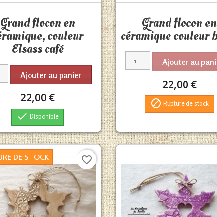
Aperçu rapide
Aperçu rapide


Grand flocon en
Grand flocon en
éramique, couleur
céramique couleur 
Elsass café
Ajouter au pani
Ajouter au panier
22,00 €
22,00 €

Rupture de stock

Disponible
URE DE STOCK
favorite_border