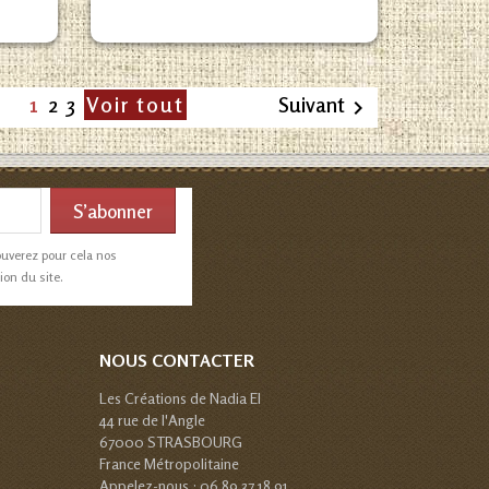
1
2
3
Voir tout
Suivant

ouverez pour cela nos
ion du site.
NOUS CONTACTER
Les Créations de Nadia EI
44 rue de l'Angle
67000 STRASBOURG
France Métropolitaine
Appelez-nous :
06 89 37 18 91