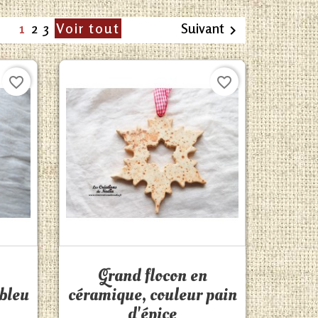
1
2
3
Voir tout
Suivant

favorite_border
favorite_border
Aperçu rapide

Grand flocon en
bleu
céramique, couleur pain
d'épice