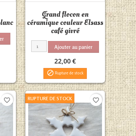
Aperçu rapide

Grand flocon en
blanc
céramique couleur Elsass
café givré
er
Ajouter au panier
22,00 €

Rupture de stock
RUPTURE DE STOCK
favorite_border
favorite_border