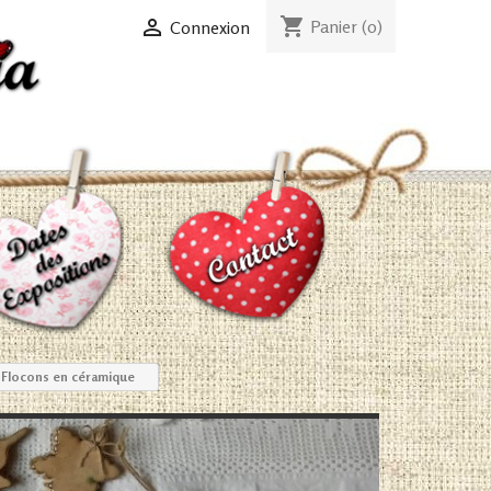
shopping_cart

Panier
(0)
Connexion
Flocons en céramique