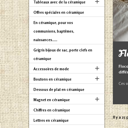

Tableaux avec de la céramique
Offres spéciales en céramique
En céramique, pour vos
communions, baptêmes,
naissances......
Fl
Grigris bijoux de sac, porte clefs en
céramique
Floc

Accessoires de mode
diffé

Boutons en céramique
Ces s
Dessous de plat en céramique

Magnet en céramique
Chiffres en céramique
Il y a 25
Lettres en céramique