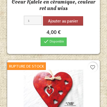
Coeur Katele en céramique, couleur
rot und wiss
Ajouter au panier
4,00 €

Disponible
RUPTURE DE STOCK
favorite_border