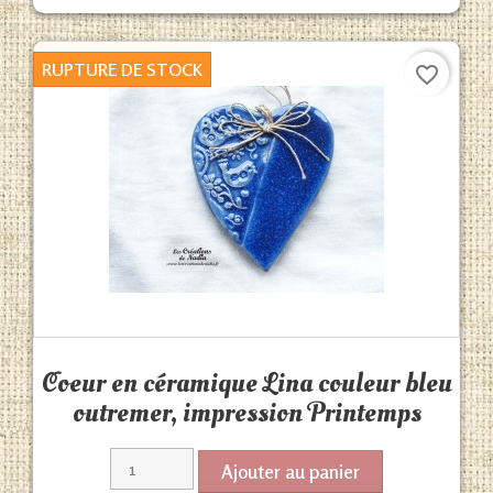
RUPTURE DE STOCK
favorite_border
Aperçu rapide

Coeur en céramique Lina couleur bleu
outremer, impression Printemps
Ajouter au panier