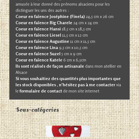
amusée à leur donné des prénoms alsaciens pour les
distinguer les uns des autres :
Coeur en faïence Joséphine (Finela)
24,5 cm x 26 cm
Coeur en faïence Big Charele
24 cm x 24 cm
Coeur en faïence
Hansi
18,5 cm x 18,5 cm
Coeur en faïence
Liesel
11,5 cm x 12 cm
Coeur en faïence Augustine
11 cm x 11,5 cm
Coeur en faïence
Lina
9,5 cm x 10,5 cm
Coeur en faïence
Suzel
5 cm x 9 cm
Coeur en faïence
Katele
6 cm x 6,5cm
Ils sont réalisés de façon artisanale
dans mon atellier en
Alsace
Si vous souhaitiez des quantités plus importantes que
les stock disponibles , n'hésitez pas à me contacter
via
le
formulaire de contact
de mon site internet
Sous-catégories