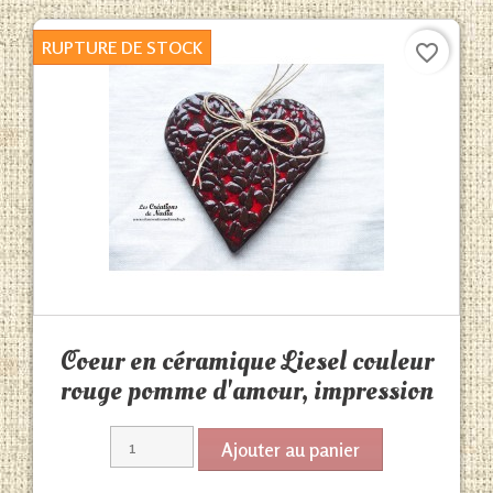
RUPTURE DE STOCK
favorite_border
Aperçu rapide

Coeur en céramique Liesel couleur
rouge pomme d'amour, impression
Ajouter au panier