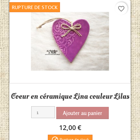
RUPTURE DE STOCK
favorite_border
Aperçu rapide

Coeur en céramique Lina couleur Lilas
Ajouter au panier
12,00 €

Rupture de stock