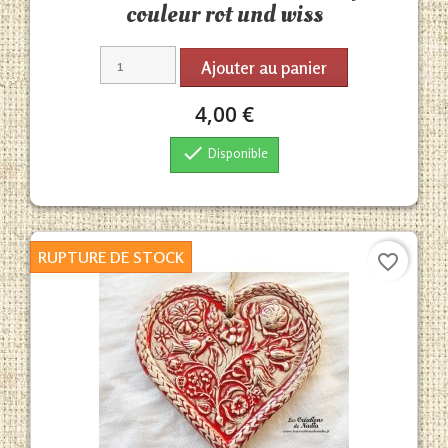
couleur rot und wiss
Ajouter au panier
4,00 €

Disponible
RUPTURE DE STOCK
favorite_border