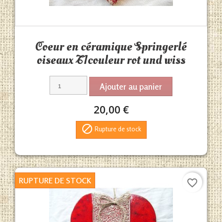
Aperçu rapide

Coeur en céramique Springerlé
oiseaux T1couleur rot und wiss
Ajouter au panier
20,00 €

Rupture de stock
RUPTURE DE STOCK
favorite_border