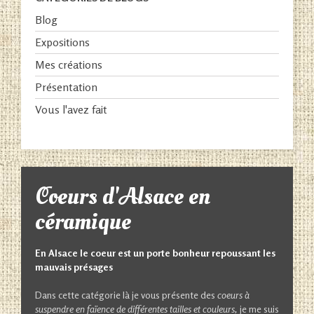
Blog
Expositions
Mes créations
Présentation
Vous l'avez fait
Coeurs d'Alsace en
céramique
En Alsace le coeur est
un porte bonheur repoussant les
mauvais présages
Dans cette catégorie là je vous présente des
coeurs à
suspendre en faïence de différentes tailles et couleurs,
je me suis