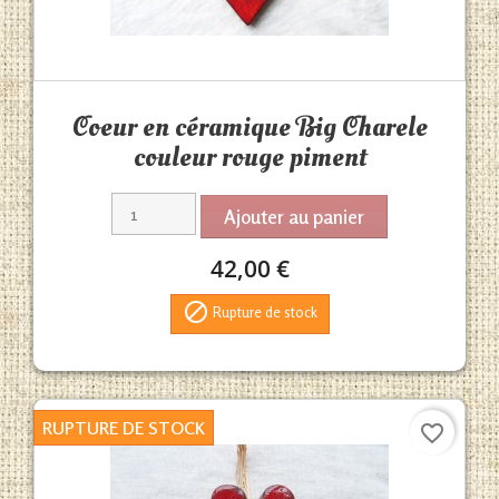
Aperçu rapide

Coeur en céramique Big Charele
couleur rouge piment
Ajouter au panier
42,00 €

Rupture de stock
RUPTURE DE STOCK
favorite_border