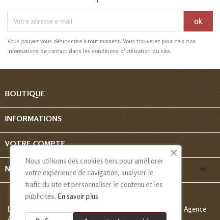
Vous pouvez vous désinscrire à tout moment. Vous trouverez pour cela nos
informations de contact dans les conditions d'utilisation du site.

BOUTIQUE

INFORMATIONS

VOTRE COMPTE
Nous utilisons des cookies tiers pour améliorer
keyboard_arrow_down
NOUS CONTACTER
votre expérience de navigation, analyser le
trafic du site et personnaliser le contenu et les
publicités.
En savoir plus
Les Créations de Nadia - Copyright
© 2013-2026 - Création Agence
Alcaweb