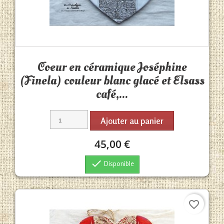
Aperçu rapide

Coeur en céramique Joséphine
(Finela) couleur blanc glacé et Elsass
café,...
Ajouter au panier
45,00 €

Disponible
favorite_border