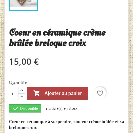
Coeur en céramique crème
brûlée breloque croix
15,00 €
Quantité

favorite_border
Ajouter au panier

Disponible
1
article(s) en stock
Cœur en céramique à suspendre, couleur crème brûlée et sa
breloque croix