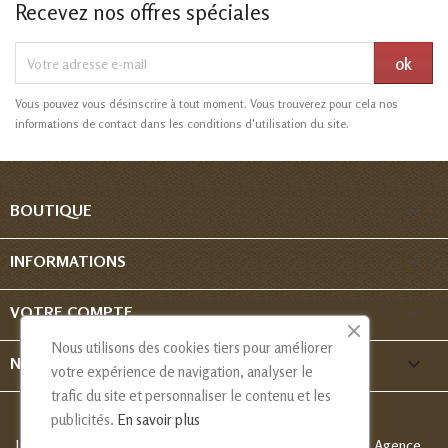
Recevez nos offres spéciales
Vous pouvez vous désinscrire à tout moment. Vous trouverez pour cela nos
informations de contact dans les conditions d'utilisation du site.

BOUTIQUE

INFORMATIONS

VOTRE COMPTE
Nous utilisons des cookies tiers pour améliorer
keyboard_arrow_down
NOUS CONTACTER
votre expérience de navigation, analyser le
trafic du site et personnaliser le contenu et les
publicités.
En savoir plus
Les Créations de Nadia - Copyright
© 2013-2026 - Création Agence