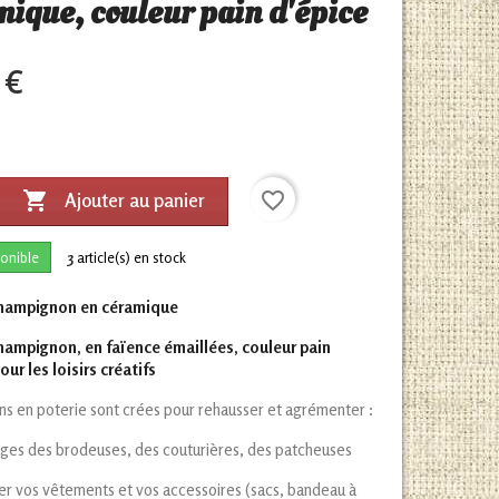
mique, couleur pain d'épice
 €

favorite_border
Ajouter au panier
onible
3
article(s) en stock
hampignon en céramique
ampignon, en faïence émaillées, couleur pain
our les loisirs créatifs
s en poterie sont crées pour rehausser et agrémenter :
ages des brodeuses, des couturières, des patcheuses
er vos vêtements et vos accessoires (sacs, bandeau à