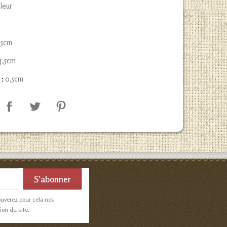
uleur
5cm
4,5cm
 :
0,5cm
ouverez pour cela nos
ion du site.