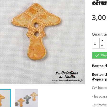
céra
3,00
Quantité

Disp
Bouton c
Bouton ch
d'épice, p
Ces bouton
- les ouvr
- customis