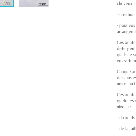
cheveux, r
- création
- pour vos
arrangeme
Ces bouton
détergent,
qu’ils ne 
vos vêteme
Chaque bou
dessous es
noire, ou 
Ces bouton
quelques 
niveau :
- d
- de la tail