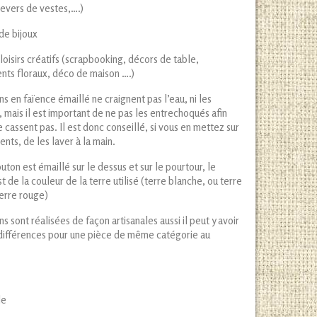
evers de vestes,….)
 de bijoux
 loisirs créatifs (scrapbooking, décors de table,
nts floraux, déco de maison ….)
s en faïence émaillé ne craignent pas l’eau, ni les
 mais il est important de ne pas les entrechoqués afin
se cassent pas. Il est donc conseillé, si vous en mettez sur
nts, de les laver à la main.
ton est émaillé sur le dessus et sur le pourtour, le
t de la couleur de la terre utilisé (terre blanche, ou terre
terre rouge)
s sont réalisées de façon artisanales aussi il peut y avoir
différences pour une pièce de même catégorie au
u poids
le