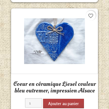
favorite_border
Aperçu rapide

Coeur en céramique Liesel couleur
bleu outremer, impression Alsace
Ajouter au panier