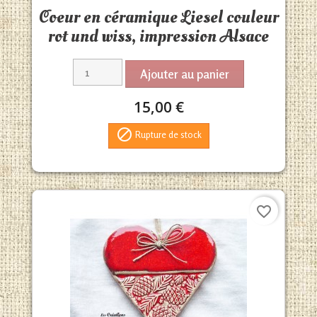
Aperçu rapide

Coeur en céramique Liesel couleur
rot und wiss, impression Alsace
Ajouter au panier
15,00 €

Rupture de stock
favorite_border