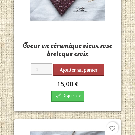
Aperçu rapide

Coeur en céramique vieux rose
breloque croix
Ajouter au panier
15,00 €

Disponible
favorite_border