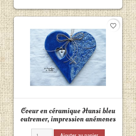
favorite_border
Aperçu rapide

Coeur en céramique Hansi bleu
outremer, impression anémones
Ajouter au panier