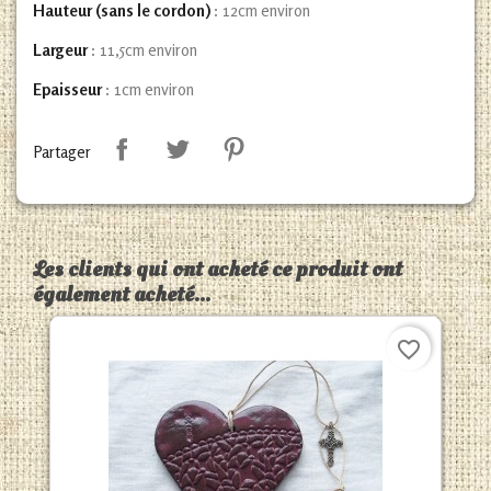
Hauteur (sans le cordon)
: 12cm environ
Largeur
: 11,5cm environ
Epaisseur
: 1cm environ
Partager
Les clients qui ont acheté ce produit ont
également acheté...
favorite_border