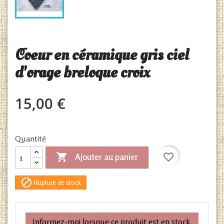
Coeur en céramique gris ciel
d'orage breloque croix
15,00 €
Quantité

favorite_border
Ajouter au panier

Rupture de stock
Informez-moi lorsque ce produit est en stock