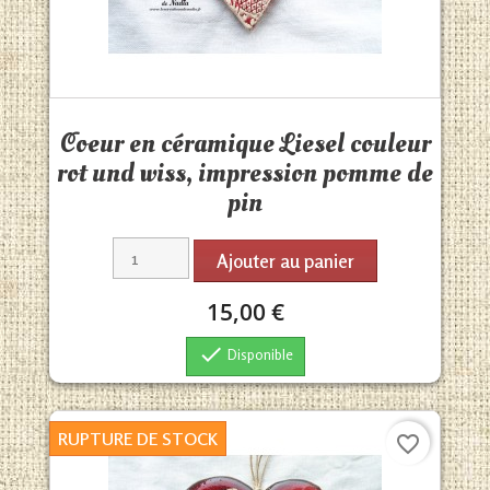
Aperçu rapide

Coeur en céramique Liesel couleur
rot und wiss, impression pomme de
pin
Ajouter au panier
15,00 €

Disponible
RUPTURE DE STOCK
favorite_border