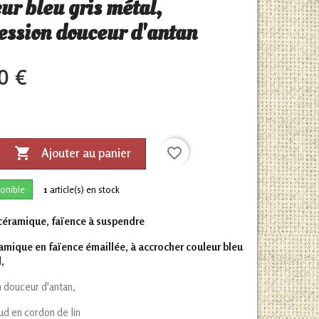
ur bleu gris métal,
ession douceur d'antan
0 €

favorite_border
Ajouter au panier
onible
1
article(s) en stock
céramique, faïence à suspendre
mique en faïence émaillée, à accrocher couleur bleu
,
 douceur d'antan,
ud en cordon de lin