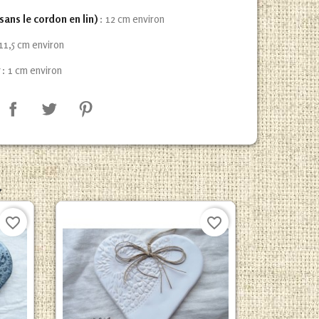
sans le cordon en lin)
: 12 cm environ
 11,5 cm environ
r
: 1 cm environ
.
favorite_border
favorite_border