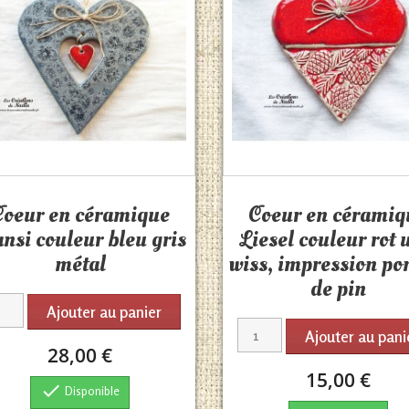
Aperçu rapide
Aperçu rapide


Coeur en céramique
Coeur en céramiq
nsi couleur bleu gris
Liesel couleur rot
métal
wiss, impression p
de pin
Ajouter au panier
Ajouter au pani
28,00 €
15,00 €

Disponible