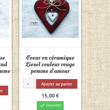
Aperçu rapide

ue
Coeur en céramique
 und
Liesel couleur rouge
omme
pomme d'amour
Ajouter au panier
er
15,00 €

Disponible