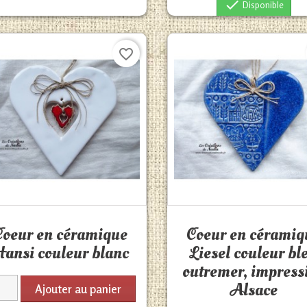

Disponible
favorite_border
Aperçu rapide
Aperçu rapide


Coeur en céramique
Coeur en céramiq
ansi couleur blanc
Liesel couleur bl
outremer, impress
Alsace
Ajouter au panier