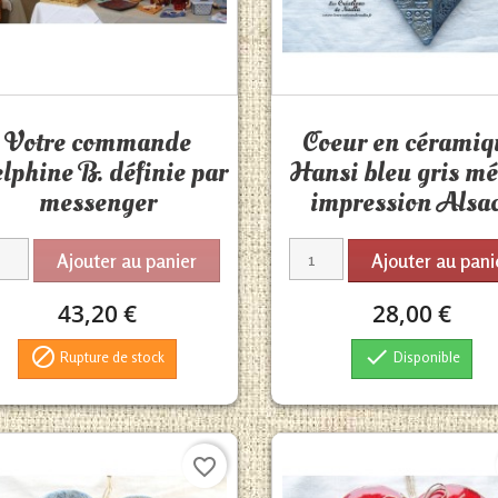
Aperçu rapide
Aperçu rapide


Votre commande
Coeur en céramiq
lphine B. définie par
Hansi bleu gris mé
messenger
impression Alsa
Ajouter au panier
Ajouter au pani
43,20 €
28,00 €


Rupture de stock
Disponible
favorite_border