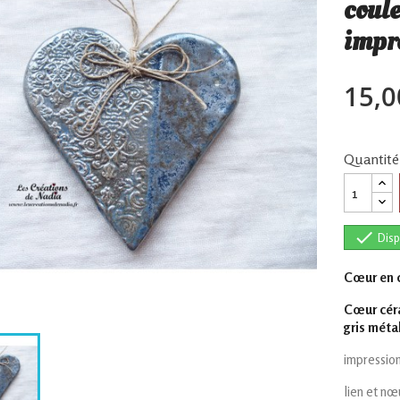
coule
impr
15,0
Quantité

Disp
Cœur en 
Cœur céra
gris métal
impression
lien et nœ