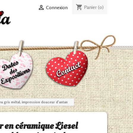
shopping_cart

Panier
(0)
Connexion
u gris métal, impression douceur d'antan
r en céramique Liesel