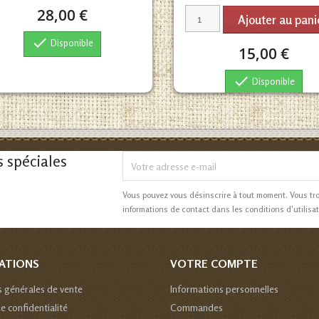
28,00 €
Ajouter au pani

Disponible
15,00 €

Disponible
s spéciales
Vous pouvez vous désinscrire à tout moment. Vous tr
informations de contact dans les conditions d'utilisat
ATIONS
VOTRE COMPTE
s générales de vente
Informations personnelles
de confidentialité
Commandes