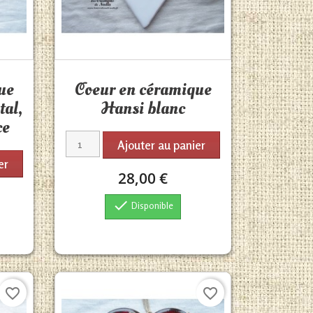
Aperçu rapide

ue
Coeur en céramique
tal,
Hansi blanc
ce
Ajouter au panier
er
28,00 €

Disponible
favorite_border
favorite_border