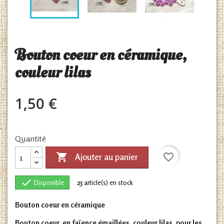
Bouton coeur en céramique,
couleur lilas
1,50 €
Quantité

favorite_border
Ajouter au panier

Disponible
23
article(s) en stock
Bouton coeur en céramique
Bouton coeur, en faïence émaillées, couleur lilas, pour les