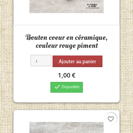
Aperçu rapide

Bouton coeur en céramique,
couleur rouge piment
Ajouter au panier
1,00 €

Disponible
favorite_border