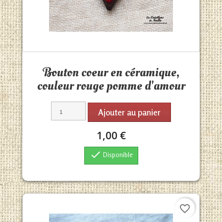
Aperçu rapide

Bouton coeur en céramique,
couleur rouge pomme d'amour
Ajouter au panier
1,00 €

Disponible
favorite_border