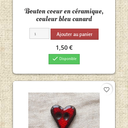
Aperçu rapide

Bouton coeur en céramique,
couleur bleu canard
Ajouter au panier
1,50 €

Disponible
favorite_border