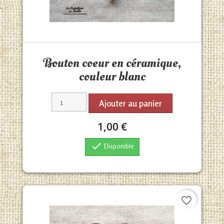
Aperçu rapide

Bouton coeur en céramique,
couleur blanc
Ajouter au panier
1,00 €

Disponible
favorite_border