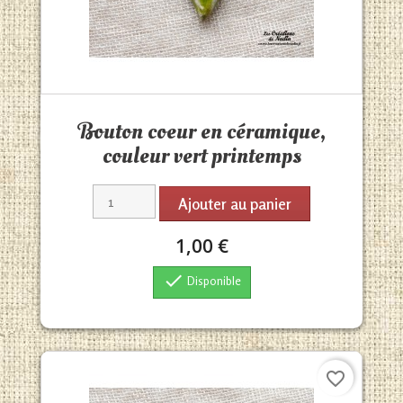
Aperçu rapide

Bouton coeur en céramique,
couleur vert printemps
Ajouter au panier
1,00 €

Disponible
favorite_border