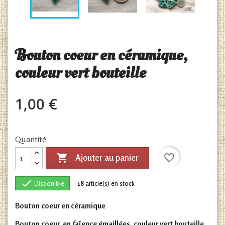
Bouton coeur en céramique,
couleur vert bouteille
1,00 €
Quantité

favorite_border
Ajouter au panier

Disponible
18
article(s) en stock
Bouton coeur en céramique
Bouton coeur, en faïence émaillées, couleur vert bouteille,