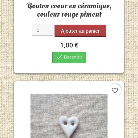
Bouton coeur en céramique,
couleur rouge piment
Ajouter au panier
1,00 €

Disponible
favorite_border