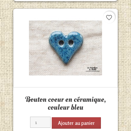
favorite_border
Aperçu rapide

Bouton coeur en céramique,
couleur bleu
Ajouter au panier