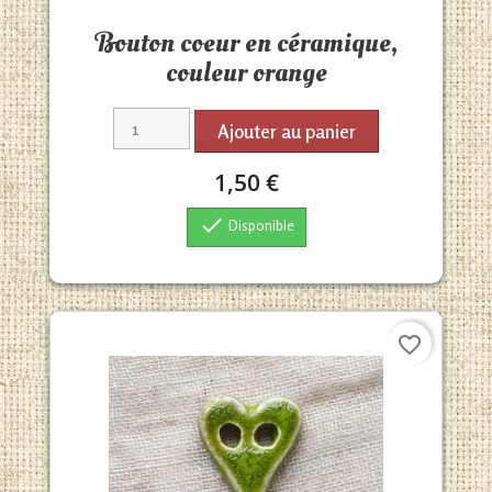
Aperçu rapide

Bouton coeur en céramique,
couleur orange
Ajouter au panier
1,50 €

Disponible
favorite_border