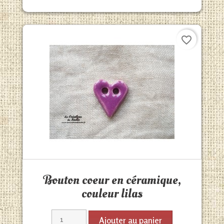
favorite_border
Aperçu rapide

Bouton coeur en céramique,
couleur lilas
Ajouter au panier