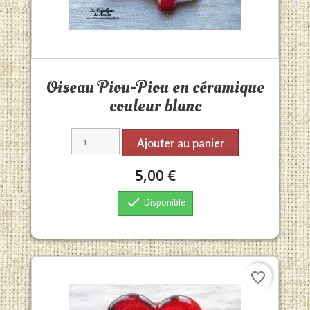
Aperçu rapide

Oiseau Piou-Piou en céramique
couleur blanc
Ajouter au panier
5,00 €

Disponible
favorite_border