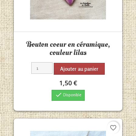
Aperçu rapide

Bouton coeur en céramique,
couleur lilas
Ajouter au panier
1,50 €

Disponible
favorite_border