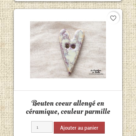
favorite_border
Aperçu rapide

Bouton coeur allongé en
céramique, couleur parmille
Ajouter au panier