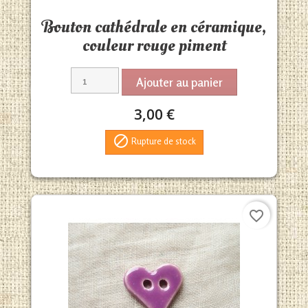
Aperçu rapide

Bouton cathédrale en céramique,
couleur rouge piment
Ajouter au panier
3,00 €

Rupture de stock
favorite_border