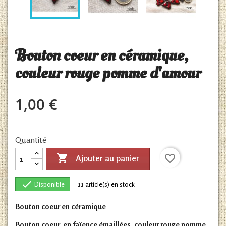
Bouton coeur en céramique,
couleur rouge pomme d'amour
1,00 €
Quantité

favorite_border
Ajouter au panier

Disponible
11
article(s) en stock
Bouton coeur en céramique
Bouton coeur, en faïence émaillées, couleur rouge pomme