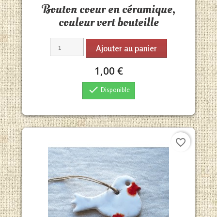
Bouton coeur en céramique,
couleur vert bouteille
Ajouter au panier
1,00 €

Disponible
favorite_border