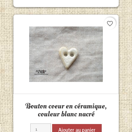
favorite_border
Aperçu rapide

Bouton coeur en céramique,
couleur blanc nacré
Ajouter au panier