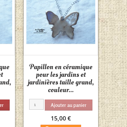
Aperçu rapide

ique
Papillon en céramique
et
pour les jardins et
rand,
jardinières taille grand,
couleur...
er
Ajouter au panier
15,00 €