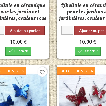


ellule en céramique
Libellule en céram
our les jardins et
pour les jardins 
inières, couleur rose
jardinières, couleur 
Ajouter au panier
Ajouter au pani
10,00 €
10,00 €


Disponible
Disponible
URE DE STOCK
RUPTURE DE STOCK
favorite_border