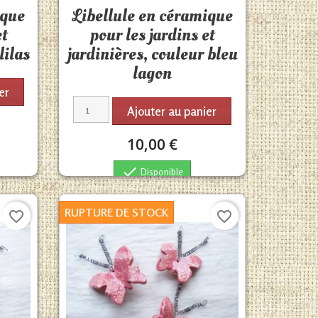

ique
Libellule en céramique
et
pour les jardins et
lilas
jardinières, couleur bleu
lagon
er
Ajouter au panier
10,00 €

Disponible
RUPTURE DE STOCK
favorite_border
favorite_border