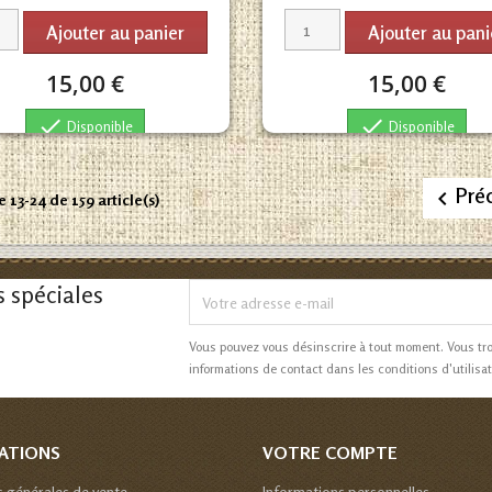
Ajouter au panier
Ajouter au pani
15,00 €
15,00 €


Disponible
Disponible
Pré

e 13-24 de 159 article(s)
s spéciales
Vous pouvez vous désinscrire à tout moment. Vous tr
informations de contact dans les conditions d'utilisat
ATIONS
VOTRE COMPTE
s générales de vente
Informations personnelles