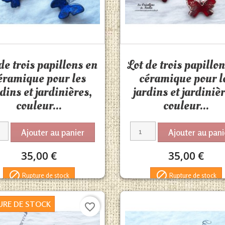
Aperçu rapide
Aperçu rapide


de trois papillons en
Lot de trois papillo
éramique pour les
céramique pour l
rdins et jardinières,
jardins et jardinièr
couleur...
couleur...
Ajouter au panier
Ajouter au pani
35,00 €
35,00 €


Rupture de stock
Rupture de stock
URE DE STOCK
favorite_border