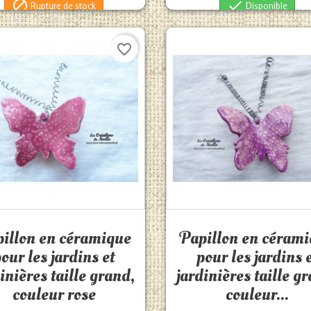


Rupture de stock
Disponible
favorite_border
Aperçu rapide
Aperçu rapide


illon en céramique
Papillon en céram
our les jardins et
pour les jardins 
inières taille grand,
jardinières taille g
couleur rose
couleur...