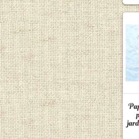
Pap
p
jard