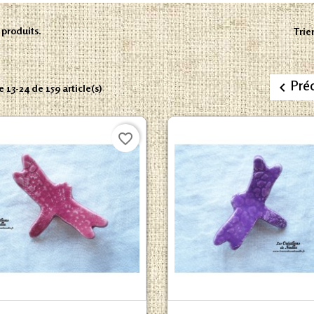
9 produits.
Trier
Pré

e 13-24 de 159 article(s)
favorite_border
Aperçu rapide
Aperçu rapide