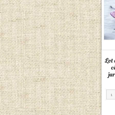
Lot 
c
ja