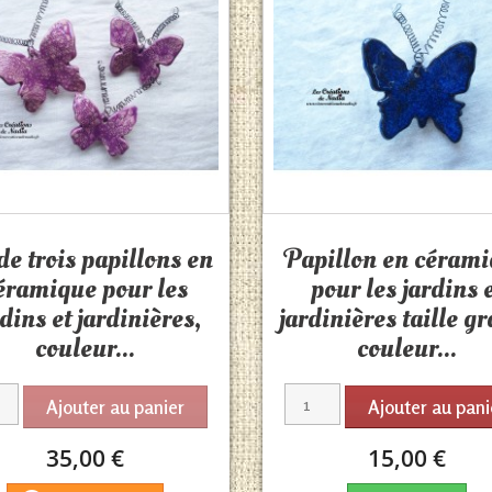
Aperçu rapide
Aperçu rapide


de trois papillons en
Papillon en céram
éramique pour les
pour les jardins 
rdins et jardinières,
jardinières taille g
couleur...
couleur...
Ajouter au panier
Ajouter au pani
35,00 €
15,00 €