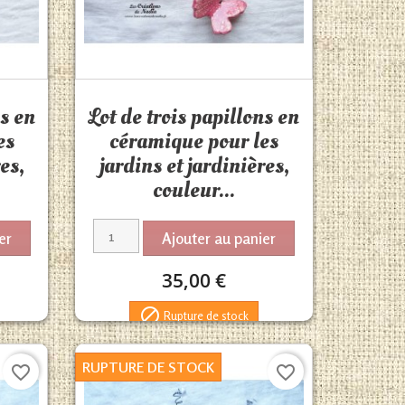
Aperçu rapide

ns en
Lot de trois papillons en
es
céramique pour les
es,
jardins et jardinières,
couleur...
er
Ajouter au panier
35,00 €

Rupture de stock
RUPTURE DE STOCK
favorite_border
favorite_border