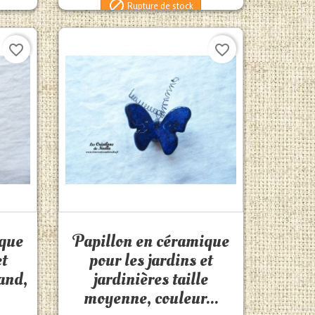

Rupture de stock
favorite_border
favorite_border
Aperçu rapide

ique
Papillon en céramique
et
pour les jardins et
rand,
jardinières taille
moyenne, couleur...