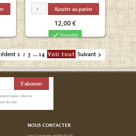
er
Ajouter au panier
12,00 €

Disponible
2
cédent
1
3
…
14
Voir tout
Suivant

ouverez pour cela nos
ion du site.
NOUS CONTACTER
Les Créations de Nadia EI