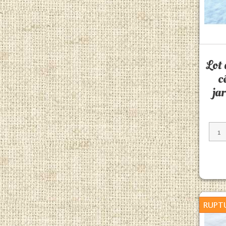
Lot 
c
ja
RUPT