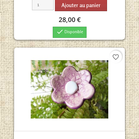
Ajouter au panier
28,00 €

Disponible
favorite_border
Aperçu rapide
