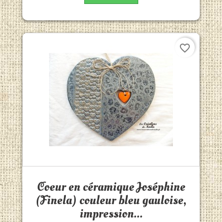
favorite_border
Aperçu rapide

Coeur en céramique Joséphine
(Finela) couleur bleu gauloise,
impression...