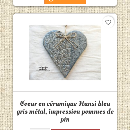
favorite_border
Aperçu rapide

Coeur en céramique Hansi bleu
gris métal, impression pommes de
pin