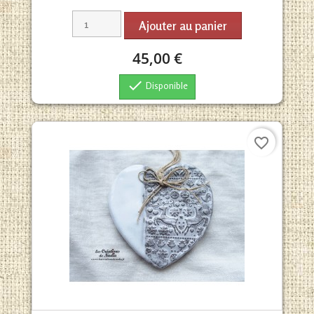
Ajouter au panier
45,00 €

Disponible
favorite_border