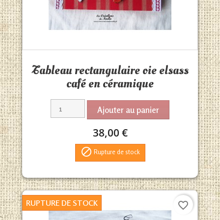
Aperçu rapide

Tableau rectangulaire oie elsass
café en céramique
Ajouter au panier
38,00 €

Rupture de stock
RUPTURE DE STOCK
favorite_border