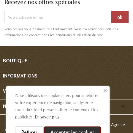
Recevez nos offres spéciales
Vous pouvez vous désinscrire à tout moment. Vous trouverez pour cela nos
informations de contact dans les conditions d'utilisation du site.

BOUTIQUE

INFORMATIONS

VOTRE COMPTE
Nous utilisons des cookies tiers pour améliorer
votre expérience de navigation, analyser le
keyboard_arrow_down
NOUS CONTACTER
trafic du site et personnaliser le contenu et les
publicités.
En savoir plus
Les Créations de Nadia - Copyright
© 2013-2026 - Création Agence
Alcaweb
Refuser
Accepter les cookies