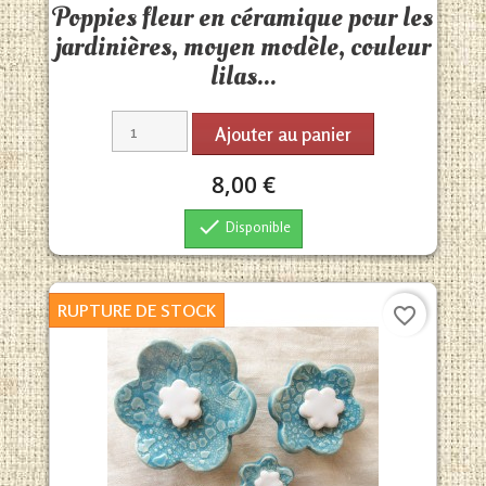
Poppies fleur en céramique pour les
jardinières, moyen modèle, couleur
lilas...
Ajouter au panier
8,00 €

Disponible
RUPTURE DE STOCK
favorite_border