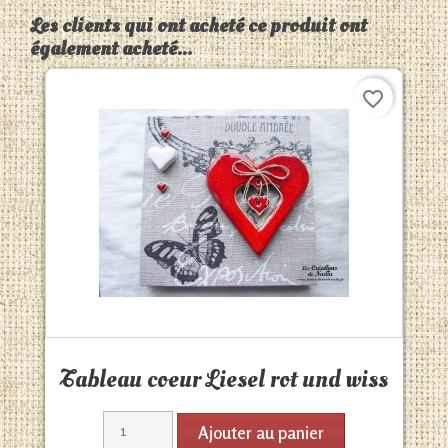
Les clients qui ont acheté ce produit ont
également acheté...
favorite_border
Aperçu rapide

Tableau coeur Liesel rot und wiss
Ajouter au panier