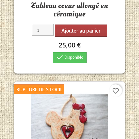
Tableau coeur allongé en
céramique
Ajouter au panier
25,00 €

Disponible
RUPTURE DE STOCK
favorite_border