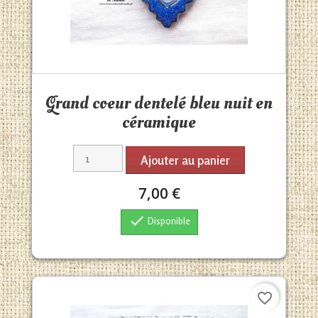
Aperçu rapide

Grand coeur dentelé bleu nuit en
céramique
Ajouter au panier
7,00 €

Disponible
favorite_border