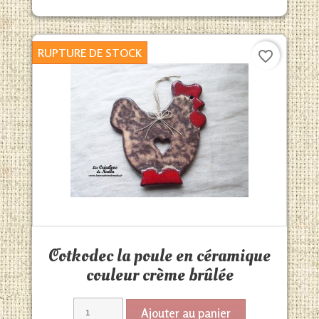
RUPTURE DE STOCK
favorite_border
Aperçu rapide

Cotkodec la poule en céramique
couleur crème brûlée
Ajouter au panier