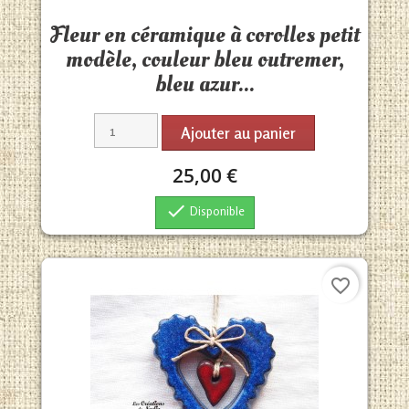
Aperçu rapide

Fleur en céramique à corolles petit
modèle, couleur bleu outremer,
bleu azur...
Ajouter au panier
25,00 €

Disponible
favorite_border