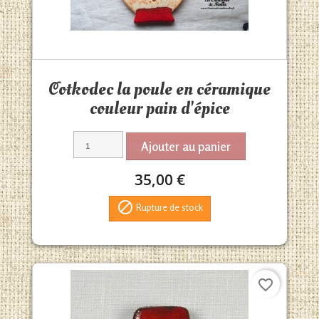
Aperçu rapide

Cotkodec la poule en céramique
couleur pain d'épice
Ajouter au panier
35,00 €

Rupture de stock
favorite_border