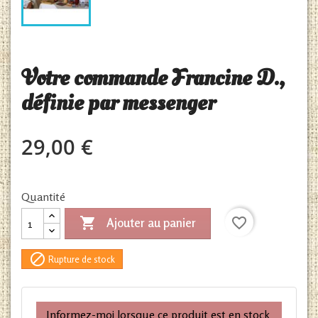
Votre commande Francine D.,
définie par messenger
29,00 €
Quantité

favorite_border
Ajouter au panier

Rupture de stock
Informez-moi lorsque ce produit est en stock