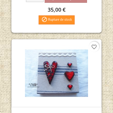
35,00 €

Rupture de stock
favorite_border
Aperçu rapide
