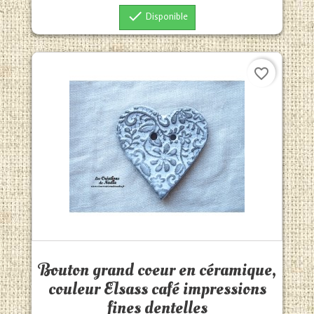

Disponible
favorite_border
Aperçu rapide

Bouton grand coeur en céramique,
couleur Elsass café impressions
fines dentelles