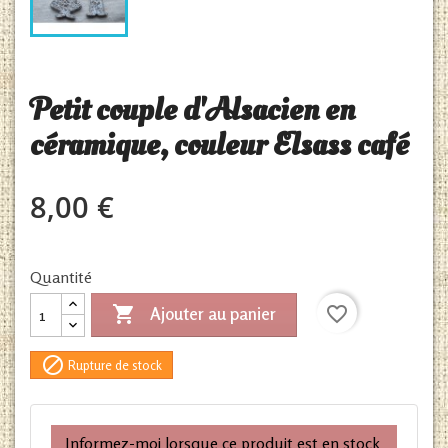
Petit couple d'Alsacien en
céramique, couleur Elsass café
8,00 €
Quantité

favorite_border
Ajouter au panier

Rupture de stock
Informez-moi lorsque ce produit est en stock