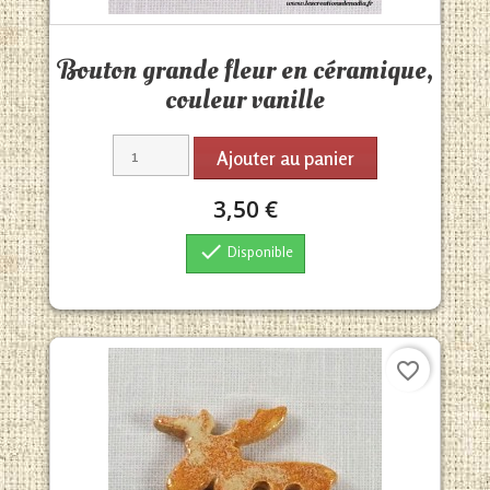
Aperçu rapide

Bouton grande fleur en céramique,
couleur vanille
Ajouter au panier
3,50 €

Disponible
favorite_border