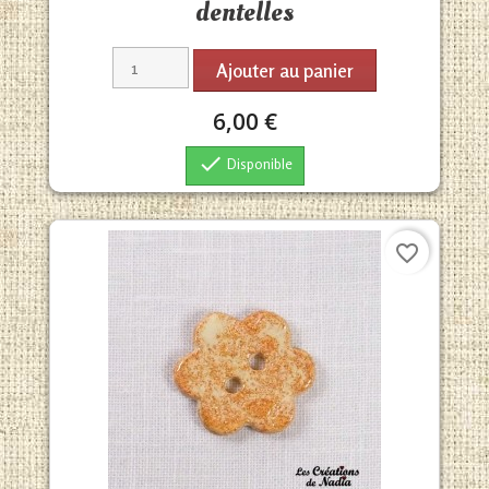
dentelles
Ajouter au panier
6,00 €

Disponible
favorite_border