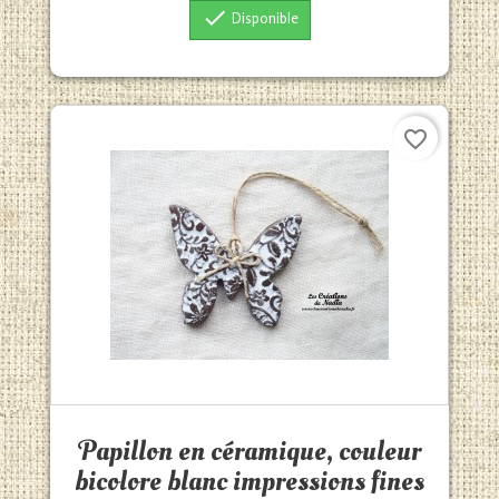

Disponible
favorite_border
Aperçu rapide

Papillon en céramique, couleur
bicolore blanc impressions fines