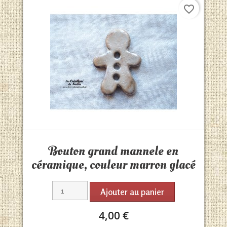
favorite_border
Aperçu rapide

Bouton grand mannele en
céramique, couleur marron glacé
Ajouter au panier
4,00 €