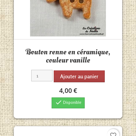
Aperçu rapide

Bouton renne en céramique,
couleur vanille
Ajouter au panier
4,00 €

Disponible
favorite_border