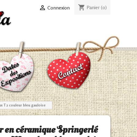
shopping_cart

Panier
(0)
Connexion
x T2 couleur bleu gauloise
r en céramique Springerlé