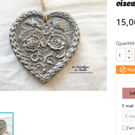
oise
15,0
Quantité

Rupt
In
E-mail:
J'ac