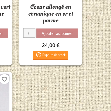
Aperçu rapide

vert
Coeur allongé en
ue
céramique en or et
parme
er
Ajouter au panier
24,00 €

Rupture de stock
favorite_border