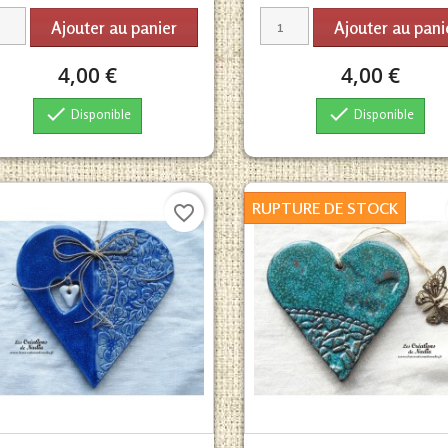
Ajouter au panier
Ajouter au pani
4,00 €
4,00 €


Disponible
Disponible
RUPTURE DE STOCK
favorite_border