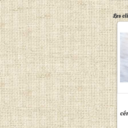
Les cl
cé