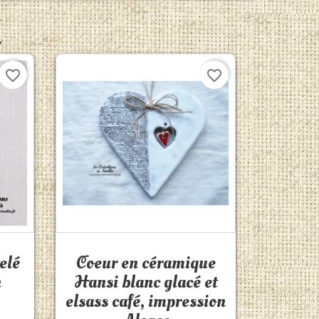
.
favorite_border
favorite_border
Aperçu rapide

elé
Coeur en céramique
n
Hansi blanc glacé et
elsass café, impression