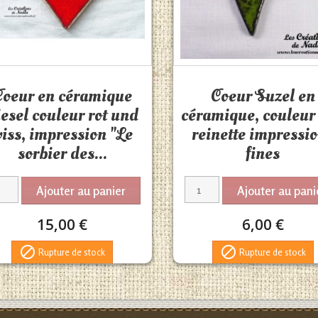
Aperçu rapide
Aperçu rapide


Coeur en céramique
Coeur Suzel en
iesel couleur rot und
céramique, couleur 
iss, impression "Le
reinette impressi
sorbier des...
fines
Ajouter au panier
Ajouter au pani
15,00 €
6,00 €


Rupture de stock
Rupture de stock