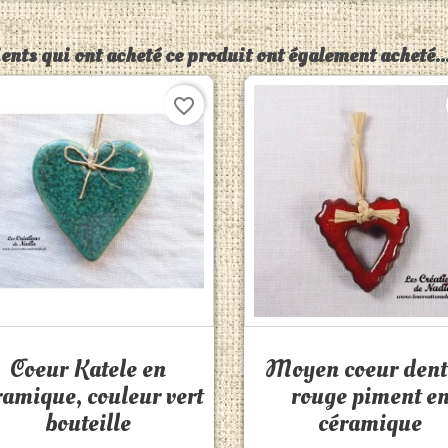
ients qui ont acheté ce produit ont également acheté..
favorite_border
Aperçu rapide
Aperçu rapide


Coeur Katele en
Moyen coeur dent
ramique, couleur vert
rouge piment e
bouteille
céramique