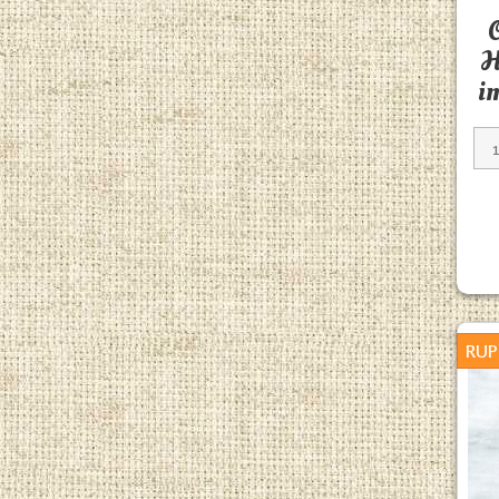
H
i
RUP