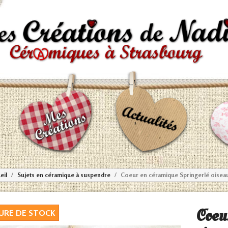
eil
Sujets en céramique à suspendre
Coeur en céramique Springerlé oiseau
Coeu
URE DE STOCK