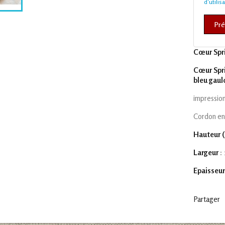
d'utilis
Pré
Cœur Spri
Cœur Spri
bleu gaul
impression
Cordon en 
Hauteur (
Largeur
:
Epaisseu
Partager