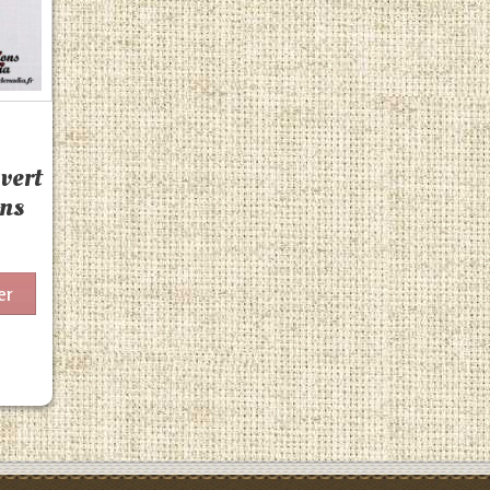
vert
ons
er