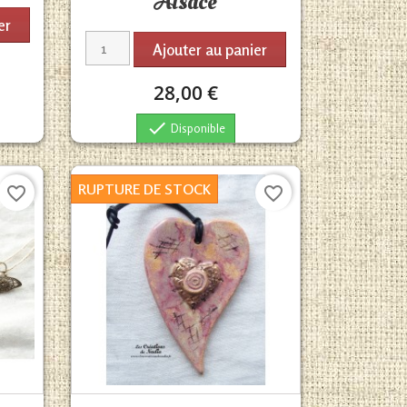
Alsace
er
Ajouter au panier
28,00 €

Disponible
RUPTURE DE STOCK
favorite_border
favorite_border