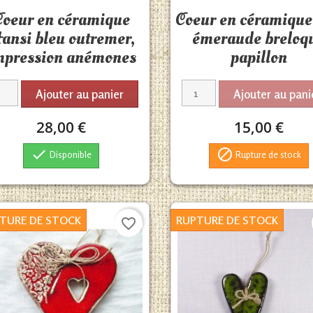
Aperçu rapide
Aperçu rapide


Coeur en céramique
Coeur en céramique 
ansi bleu outremer,
émeraude breloq
mpression anémones
papillon
Ajouter au panier
Ajouter au pani
28,00 €
15,00 €


Disponible
Rupture de stock
TURE DE STOCK
RUPTURE DE STOCK
favorite_border