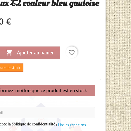
aux T2 couleur bleu gauloise
0 €

favorite_border
Ajouter au panier
ure de stock
formez-moi lorsque ce produit est en stock
cepte la politique de confidentialité
(
Lire les conditions