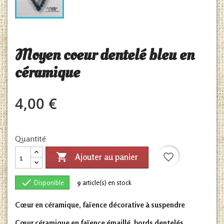
Moyen coeur dentelé bleu en
céramique
4,00 €
Quantité

favorite_border
Ajouter au panier

Disponible
9
article(s) en stock
Cœur en céramique, faïence décorative à suspendre
Cœur céramique en faïence émaillé, bords dentelés,