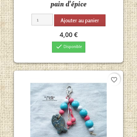
pain d'épice
Ajouter au panier
4,00 €

Disponible
favorite_border