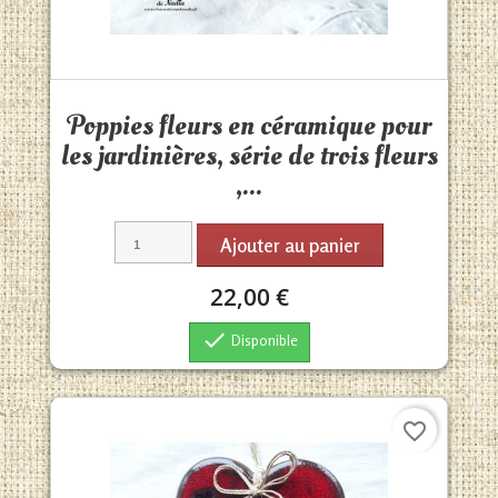
Aperçu rapide

Poppies fleurs en céramique pour
les jardinières, série de trois fleurs
,...
Ajouter au panier
22,00 €

Disponible
favorite_border