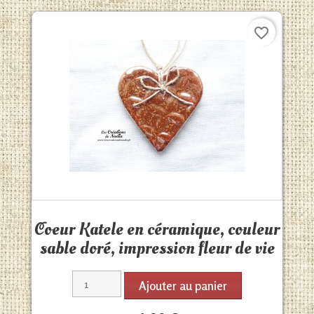
favorite_border
Aperçu rapide

Coeur Katele en céramique, couleur
sable doré, impression fleur de vie
Ajouter au panier