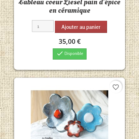
Tableau coeur Liesel pain d'épice
en céramique
Ajouter au panier
35,00 €

Disponible
favorite_border