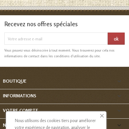
Recevez nos offres spéciales
Vous pouvez vous désinscrire à tout moment. Vous trouverez pour cela nos
informations de contact dans les conditions d'utilisation du site.

BOUTIQUE

INFORMATIONS

VOTRE COMPTE
Nous utilisons des cookies tiers pour améliorer
keyboard_arrow_down
NOUS CONTACTER
votre expérience de navigation, analyser le