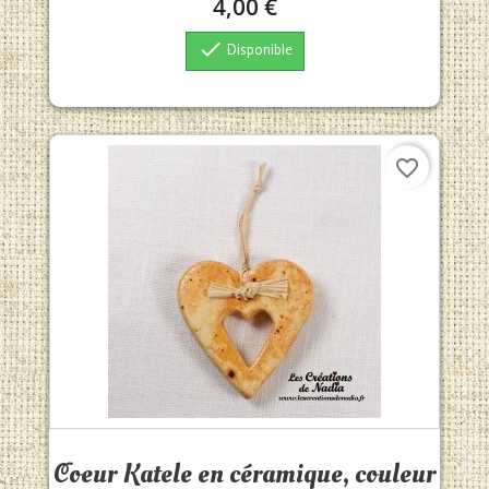
4,00 €

Disponible
favorite_border
Aperçu rapide

Coeur Katele en céramique, couleur