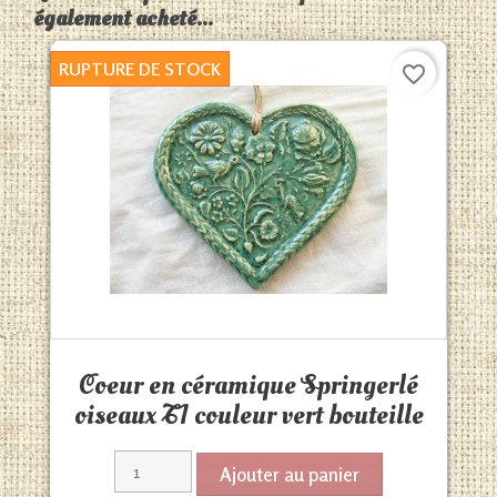
également acheté...
RUPTURE DE STOCK
favorite_border
Aperçu rapide

Coeur en céramique Springerlé
oiseaux T1 couleur vert bouteille
Ajouter au panier