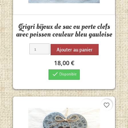
Aperçu rapide

Grigri bijoux de sac ou porte clefs
avec poisson couleur bleu gauloise
Ajouter au panier
18,00 €

Disponible
favorite_border