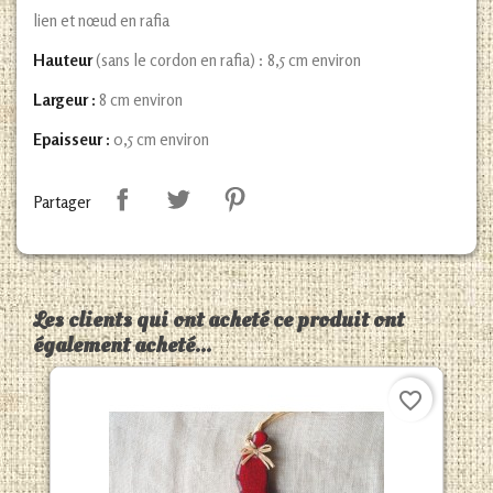
lien et nœud en rafia
Hauteur
(sans le cordon en rafia) : 8,5 cm environ
Largeur :
8 cm environ
Epaisseur :
0,5 cm environ
Partager
Les clients qui ont acheté ce produit ont
également acheté...
favorite_border