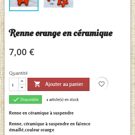
Renne orange en céramique
7,00 €
Quantité

favorite_border
Ajouter au panier

Disponible
1
article(s) en stock
Renne en céramique à suspendre
Renne, céramique à suspendre en faïence
émaillé,couleur orange