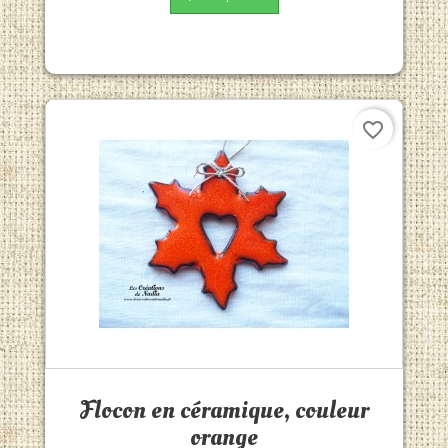
favorite_border
Aperçu rapide

Flocon en céramique, couleur
orange