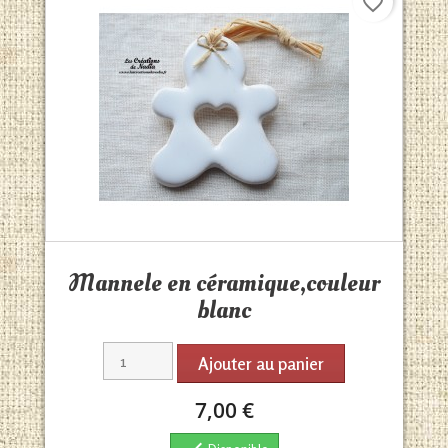
favorite_border
Aperçu rapide

Mannele en céramique,couleur
blanc
Ajouter au panier
7,00 €