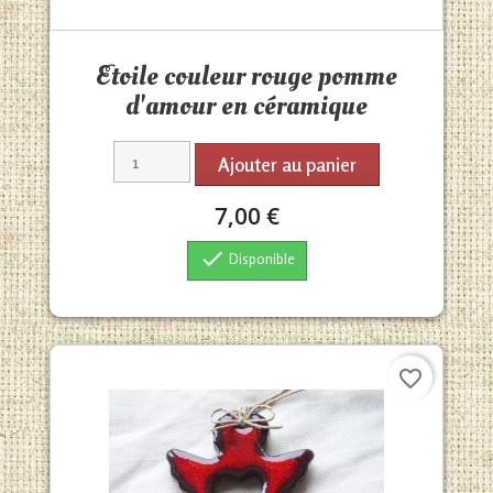
Aperçu rapide

Etoile couleur rouge pomme
d'amour en céramique
Ajouter au panier
7,00 €

Disponible
favorite_border