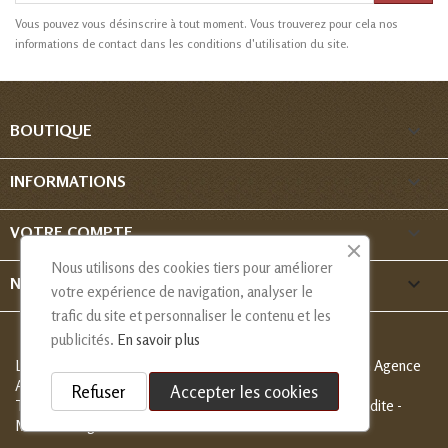
Vous pouvez vous désinscrire à tout moment. Vous trouverez pour cela nos
informations de contact dans les conditions d'utilisation du site.

BOUTIQUE

INFORMATIONS

VOTRE COMPTE
Nous utilisons des cookies tiers pour améliorer
keyboard_arrow_down
NOUS CONTACTER
votre expérience de navigation, analyser le
trafic du site et personnaliser le contenu et les
publicités.
En savoir plus
Les Créations de Nadia - Copyright
© 2013-2026 - Création Agence
Alcaweb
Refuser
Accepter les cookies
Tous droits réservés, modèles déposés, reproduction interdite -
Mentions légales