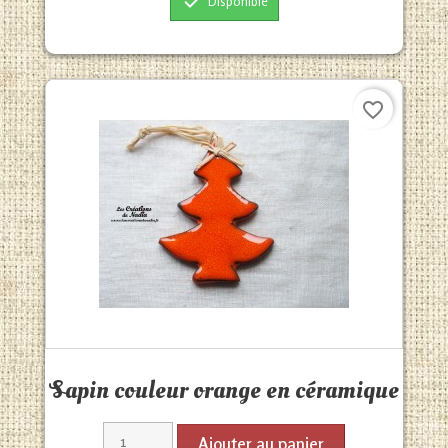

Disponible
favorite_border
Aperçu rapide

Sapin couleur orange en céramique
Ajouter au panier