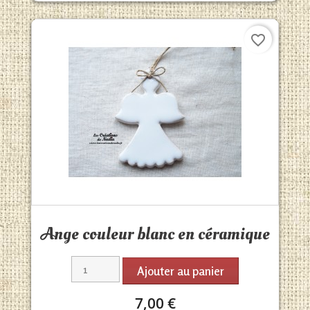
favorite_border
Aperçu rapide

Ange couleur blanc en céramique
Ajouter au panier
7,00 €