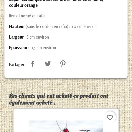
couleur orange
lien et nœud en rafia
Hauteur
(sans le cordon en rafia) : 10 cm environ
Largeur :
8 cm environ
Epaisseur :
0,5 cm environ
Partager
Les clients qui ont acheté ce produit ont
également acheté...
favorite_border