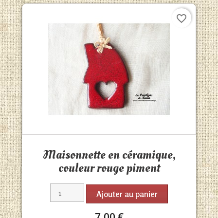
favorite_border
Aperçu rapide

Maisonnette en céramique,
couleur rouge piment
Ajouter au panier
7,00 €