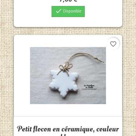

Disponible
favorite_border
Aperçu rapide

Petit flocon en céramique, couleur