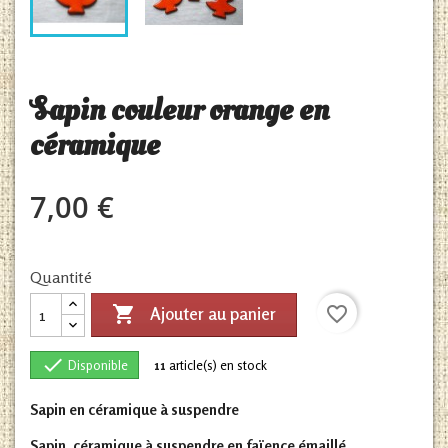
Sapin couleur orange en
céramique
7,00 €
Quantité

favorite_border
Ajouter au panier

Disponible
11
article(s) en stock
Sapin en céramique à suspendre
Sapin, céramique à suspendre en faïence émaillé,