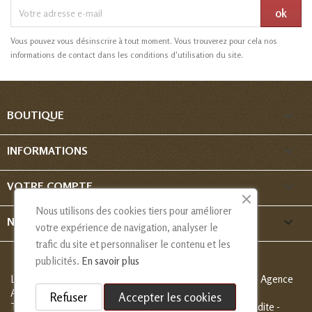
Vous pouvez vous désinscrire à tout moment. Vous trouverez pour cela nos
informations de contact dans les conditions d'utilisation du site.

BOUTIQUE

INFORMATIONS

VOTRE COMPTE
Nous utilisons des cookies tiers pour améliorer
keyboard_arrow_down
NOUS CONTACTER
votre expérience de navigation, analyser le
trafic du site et personnaliser le contenu et les
publicités.
En savoir plus
Les Créations de Nadia - Copyright
© 2013-2026 - Création Agence
Alcaweb
Refuser
Accepter les cookies
Tous droits réservés, modèles déposés, reproduction interdite -