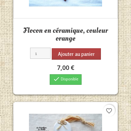
Aperçu rapide

Flocon en céramique, couleur
orange
Ajouter au panier
7,00 €

Disponible
favorite_border