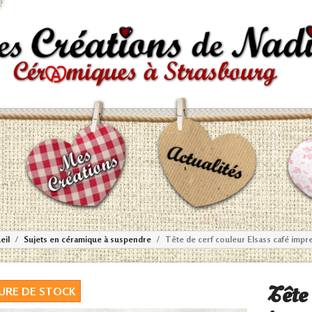
eil
Sujets en céramique à suspendre
Tête de cerf couleur Elsass café imp
Tête 
URE DE STOCK