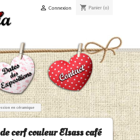
shopping_cart

Panier
(0)
Connexion
ression en céramique
de cerf couleur Elsass café