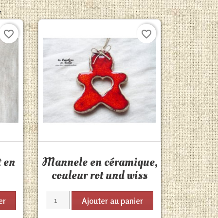
.
favorite_border
favorite_border
Aperçu rapide

 en
Mannele en céramique,
couleur rot und wiss
er
Ajouter au panier