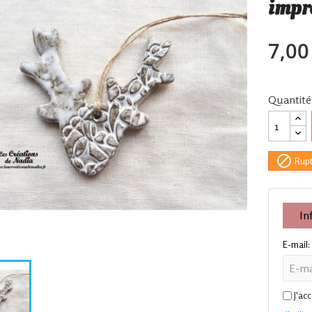
impr
7,00
Quantité

Rupt
In
E-mail:
J'ac