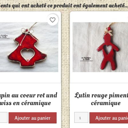
ients qui ont acheté ce produit ont également acheté..
favorite_border
Aperçu rapide
Aperçu rapide


pin au coeur rot und
Lutin rouge piment
wiss en céramique
céramique
Ajouter au panier
Ajouter au pani