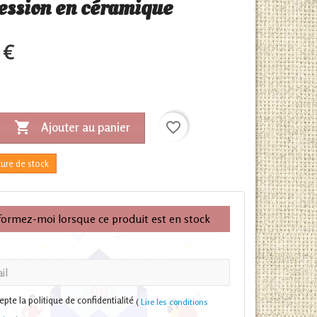
ession en céramique
 €

favorite_border
Ajouter au panier
ure de stock
formez-moi lorsque ce produit est en stock
cepte la politique de confidentialité
(
Lire les conditions