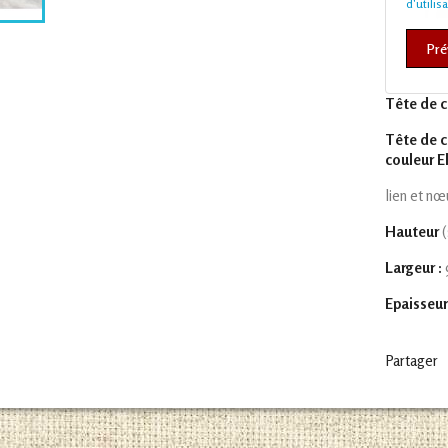
d'utilis
Pré
Tête de c
Tête de c
couleur E
lien et nœ
Hauteur
(
Largeur :
Epaisseur
Partager