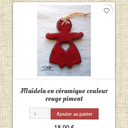
favorite_border
Aperçu rapide

Maïdela en céramique couleur
rouge piment
Ajouter au panier
18,00 €