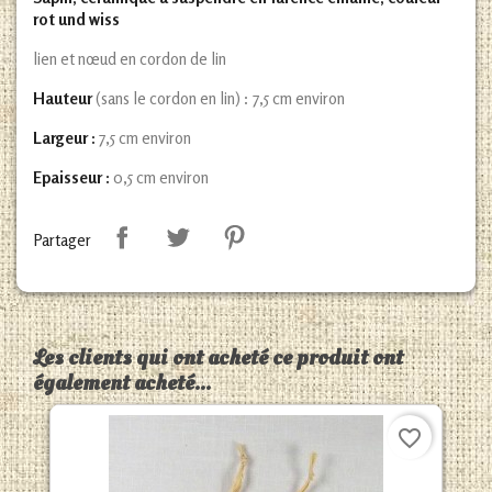
rot und wiss
lien et nœud en cordon de lin
Hauteur
(sans le cordon en lin) : 7,5 cm environ
Largeur :
7,5 cm environ
Epaisseur :
0,5 cm environ
Partager
Les clients qui ont acheté ce produit ont
également acheté...
favorite_border