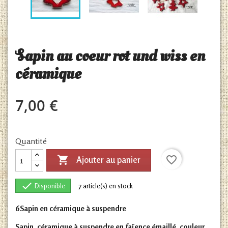
Sapin au coeur rot und wiss en
céramique
7,00 €
Quantité

favorite_border
Ajouter au panier

Disponible
7
article(s) en stock
6Sapin en céramique à suspendre
Sapin, céramique à suspendre en faïence émaillé, couleur