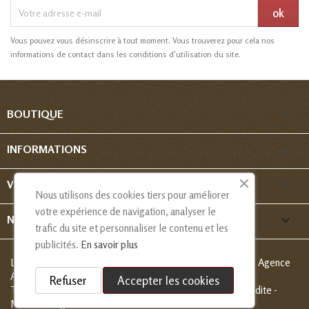
Vous pouvez vous désinscrire à tout moment. Vous trouverez pour cela nos
informations de contact dans les conditions d'utilisation du site.

BOUTIQUE

INFORMATIONS

VOTRE COMPTE
Nous utilisons des cookies tiers pour améliorer
votre expérience de navigation, analyser le
keyboard_arrow_down
NOUS CONTACTER
trafic du site et personnaliser le contenu et les
publicités.
En savoir plus
Les Créations de Nadia - Copyright
© 2013-2026 - Création Agence
Alcaweb
Refuser
Accepter les cookies
Tous droits réservés, modèles déposés, reproduction interdite -
Mentions légales