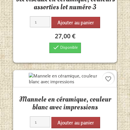
assorties lot numéro 3
Ajouter au panier
27,00 €

Disponible
favorite_border
Aperçu rapide

Mannele en céramique, couleur
blanc avec impressions
Ajouter au panier