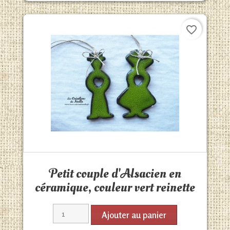
favorite_border
Aperçu rapide

Petit couple d'Alsacien en
céramique, couleur vert reinette
Ajouter au panier