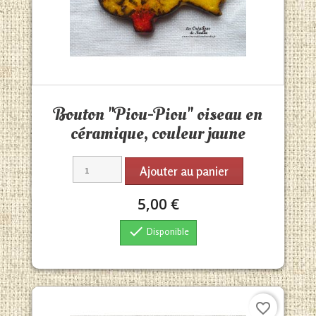
Aperçu rapide

Bouton "Piou-Piou" oiseau en
céramique, couleur jaune
Ajouter au panier
5,00 €

Disponible
favorite_border