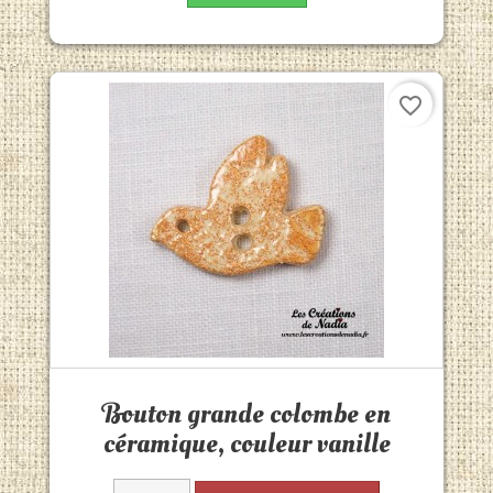
favorite_border
Aperçu rapide

Bouton grande colombe en
céramique, couleur vanille