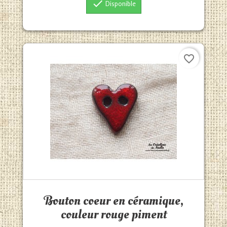

Disponible
favorite_border
Aperçu rapide

Bouton coeur en céramique,
couleur rouge piment