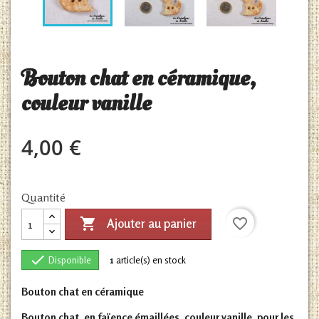
Bouton chat en céramique,
couleur vanille
4,00 €
Quantité

favorite_border
Ajouter au panier

Disponible
1
article(s) en stock
Bouton chat en céramique
Bouton chat, en faïence émaillées, couleur vanille, pour les