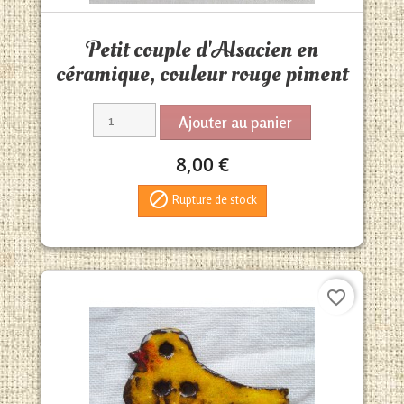
Aperçu rapide

Petit couple d'Alsacien en
céramique, couleur rouge piment
Ajouter au panier
8,00 €

Rupture de stock
favorite_border