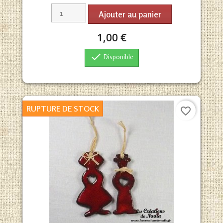
Ajouter au panier
1,00 €

Disponible
RUPTURE DE STOCK
favorite_border