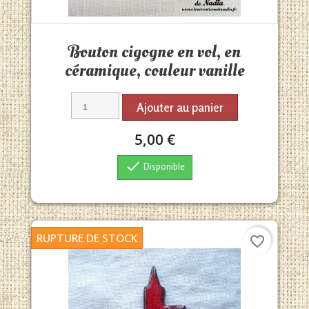
Aperçu rapide

Bouton cigogne en vol, en
céramique, couleur vanille
Ajouter au panier
5,00 €

Disponible
RUPTURE DE STOCK
favorite_border