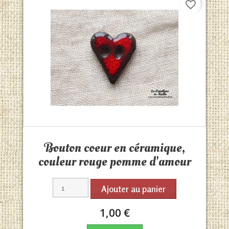
favorite_border
Aperçu rapide

Bouton coeur en céramique,
couleur rouge pomme d'amour
Ajouter au panier
1,00 €