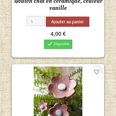
Bouton chat en céramique, couleur
vanille
Ajouter au panier
4,00 €

Disponible
favorite_border