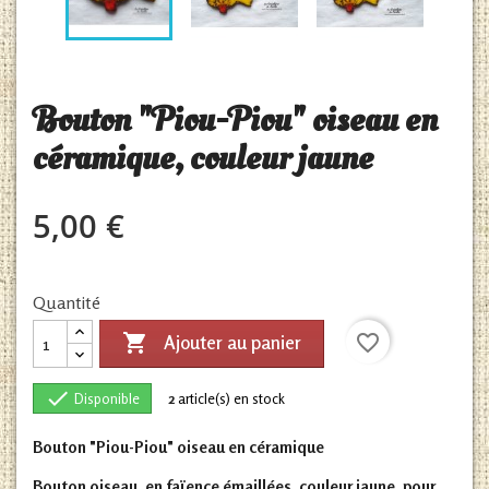
Bouton "Piou-Piou" oiseau en
céramique, couleur jaune
5,00 €
Quantité

favorite_border
Ajouter au panier

Disponible
2
article(s) en stock
Bouton "Piou-Piou" oiseau en céramique
Bouton oiseau, en faïence émaillées, couleur jaune, pour