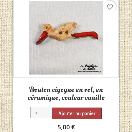
favorite_border
Aperçu rapide

Bouton cigogne en vol, en
céramique, couleur vanille
Ajouter au panier
5,00 €