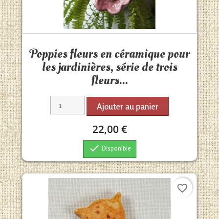
Aperçu rapide

Poppies fleurs en céramique pour
les jardinières, série de trois
fleurs...
Ajouter au panier
22,00 €

Disponible
favorite_border