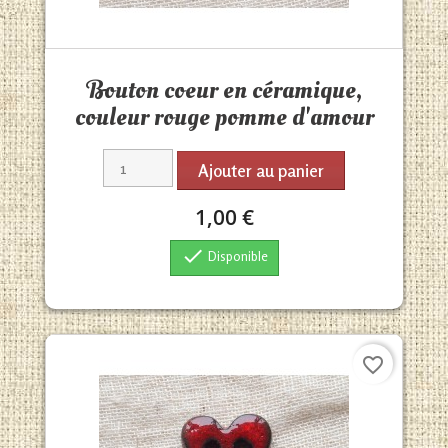
Aperçu rapide

Bouton coeur en céramique,
couleur rouge pomme d'amour
Ajouter au panier
1,00 €

Disponible
favorite_border