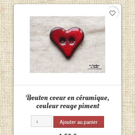
favorite_border
Aperçu rapide

Bouton coeur en céramique,
couleur rouge piment
Ajouter au panier