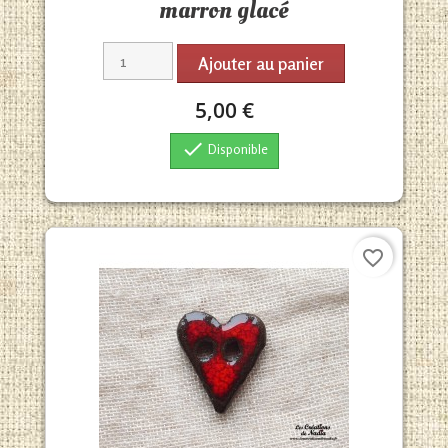
marron glacé
Ajouter au panier
5,00 €

Disponible
favorite_border