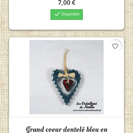
7,00 €

Disponible
favorite_border
Aperçu rapide

Grand coeur dentelé bleu en