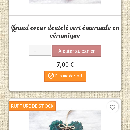
Aperçu rapide

Grand coeur dentelé vert émeraude en
céramique
Ajouter au panier
7,00 €

Rupture de stock
RUPTURE DE STOCK
favorite_border