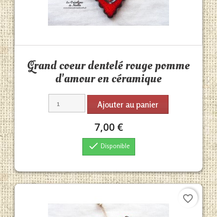
Aperçu rapide

Grand coeur dentelé rouge pomme
d'amour en céramique
Ajouter au panier
7,00 €

Disponible
favorite_border