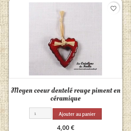
favorite_border
Aperçu rapide

Moyen coeur dentelé rouge piment en
céramique
Ajouter au panier
4,00 €