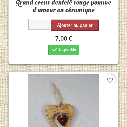
Grand coeur dentelé rouge pomme
d'amour en céramique
Ajouter au panier
7,00 €

Disponible
favorite_border