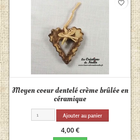
favorite_border
Aperçu rapide

Moyen coeur dentelé crème brûlée en
céramique
Ajouter au panier
4,00 €