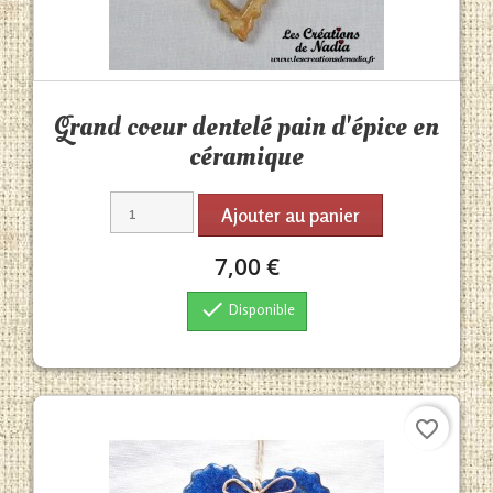
Aperçu rapide

Grand coeur dentelé pain d'épice en
céramique
Ajouter au panier
7,00 €

Disponible
favorite_border