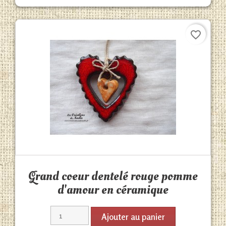
favorite_border
Aperçu rapide

Grand coeur dentelé rouge pomme
d'amour en céramique
Ajouter au panier