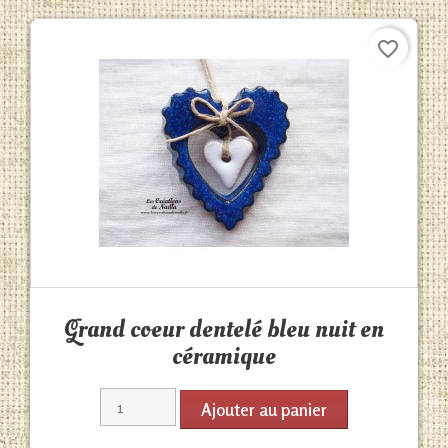
favorite_border
Aperçu rapide

Grand coeur dentelé bleu nuit en
céramique
Ajouter au panier