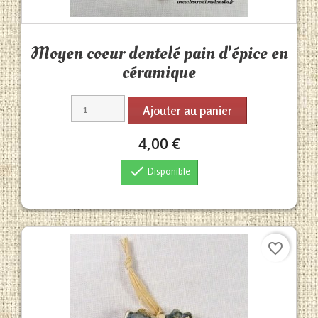
Aperçu rapide

Moyen coeur dentelé pain d'épice en
céramique
Ajouter au panier
4,00 €

Disponible
favorite_border