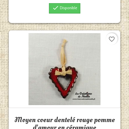

Disponible
favorite_border
Aperçu rapide

Moyen coeur dentelé rouge pomme
d'amour en céramique