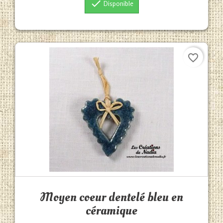

Disponible
favorite_border
Aperçu rapide

Moyen coeur dentelé bleu en
céramique