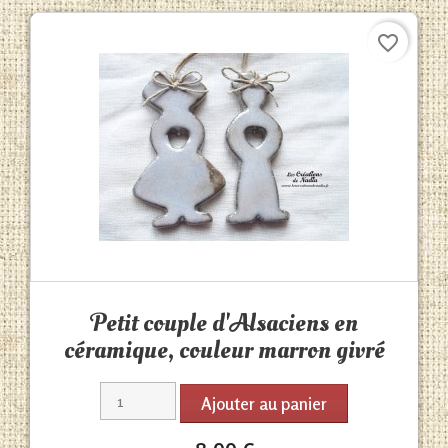
favorite_border
Aperçu rapide

Petit couple d'Alsaciens en
céramique, couleur marron givré
Ajouter au panier