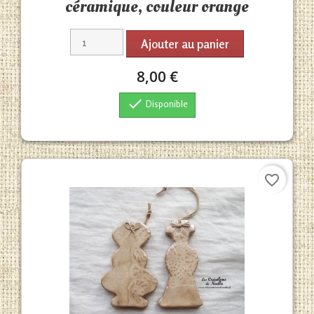
céramique, couleur orange
Ajouter au panier
8,00 €

Disponible
favorite_border