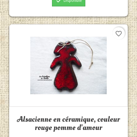

Disponible
favorite_border
Aperçu rapide

Alsacienne en céramique, couleur
rouge pomme d'amour