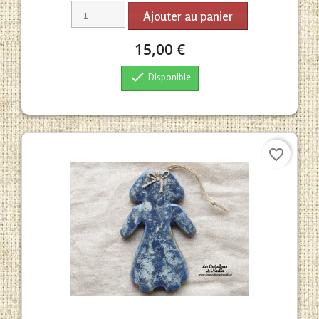
Ajouter au panier
15,00 €

Disponible
favorite_border