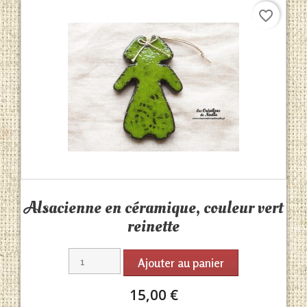
favorite_border
Aperçu rapide

Alsacienne en céramique, couleur vert
reinette
Ajouter au panier
15,00 €