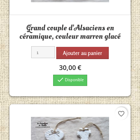
Aperçu rapide

Grand couple d'Alsaciens en
céramique, couleur marron glacé
Ajouter au panier
30,00 €

Disponible
favorite_border