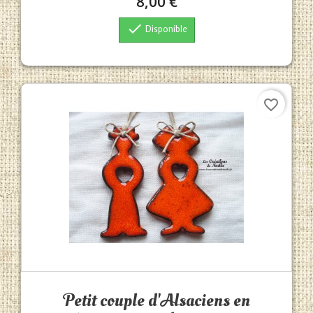
8,00 €

Disponible
favorite_border
Aperçu rapide

Petit couple d'Alsaciens en