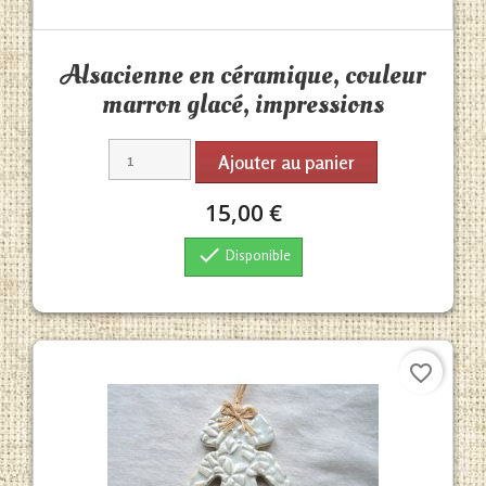
Aperçu rapide

Alsacienne en céramique, couleur
marron glacé, impressions
Ajouter au panier
15,00 €

Disponible
favorite_border