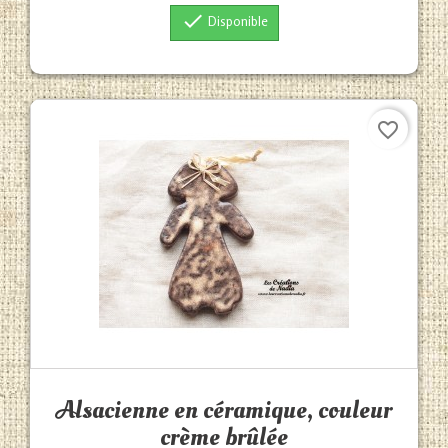

Disponible
favorite_border
Aperçu rapide

Alsacienne en céramique, couleur
crème brûlée