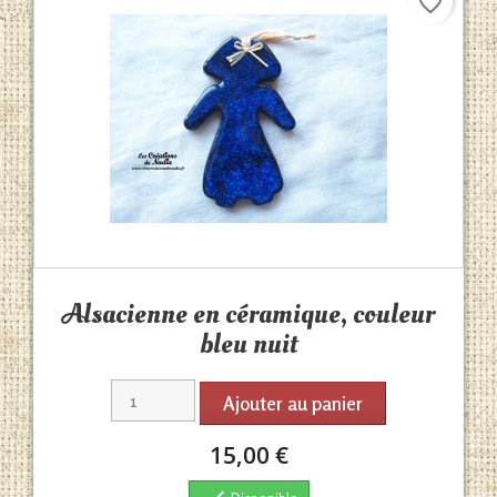
favorite_border
Aperçu rapide

Alsacienne en céramique, couleur
bleu nuit
Ajouter au panier
15,00 €