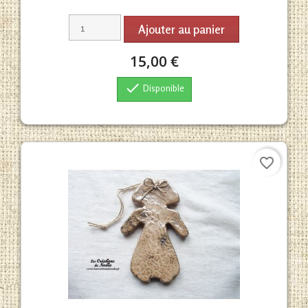
Ajouter au panier
15,00 €

Disponible
favorite_border