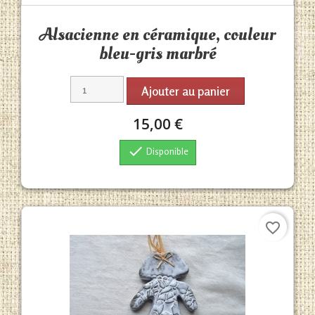
Aperçu rapide

Alsacienne en céramique, couleur
bleu-gris marbré
Ajouter au panier
15,00 €

Disponible
favorite_border