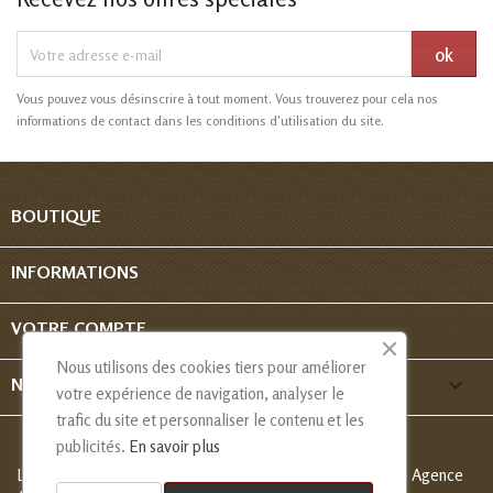
Vous pouvez vous désinscrire à tout moment. Vous trouverez pour cela nos
informations de contact dans les conditions d'utilisation du site.

BOUTIQUE

INFORMATIONS

VOTRE COMPTE
Nous utilisons des cookies tiers pour améliorer
keyboard_arrow_down
NOUS CONTACTER
votre expérience de navigation, analyser le
trafic du site et personnaliser le contenu et les
publicités.
En savoir plus
Les Créations de Nadia - Copyright
© 2013-2026 - Création Agence