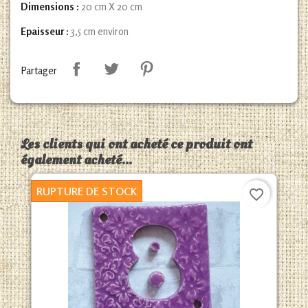
Dimensions :
20 cm X 20 cm
Epaisseur :
3,5 cm environ
Partager
Les clients qui ont acheté ce produit ont
également acheté...
RUPTURE DE STOCK
favorite_border