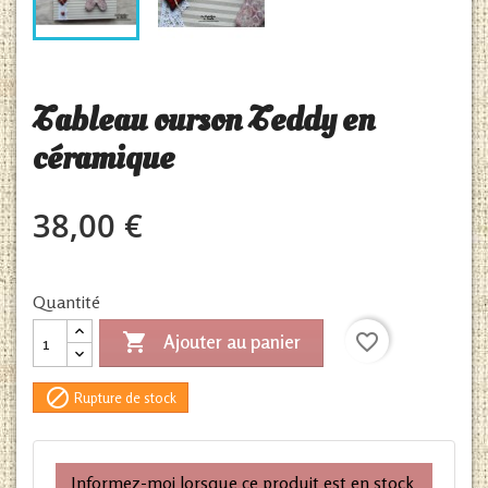
Tableau ourson Teddy en
céramique
38,00 €
Quantité

favorite_border
Ajouter au panier

Rupture de stock
Informez-moi lorsque ce produit est en stock