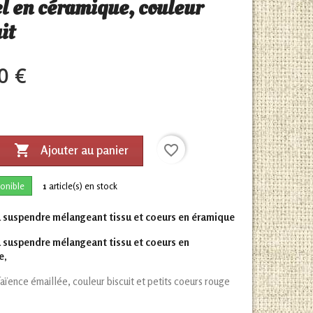
el en céramique, couleur
it
0 €

favorite_border
Ajouter au panier
onible
1
article(s) en stock
 suspendre mélangeant tissu et coeurs en éramique
 suspendre mélangeant tissu et coeurs en
e,
aïence émaillée, couleur biscuit et petits coeurs rouge