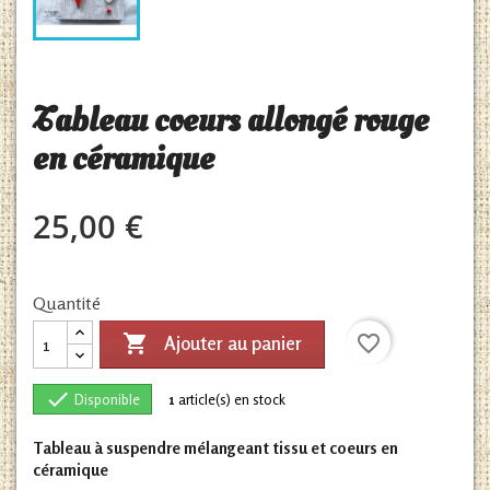
Tableau coeurs allongé rouge
en céramique
25,00 €
Quantité

favorite_border
Ajouter au panier

Disponible
1
article(s) en stock
Tableau à suspendre mélangeant tissu et coeurs en
céramique