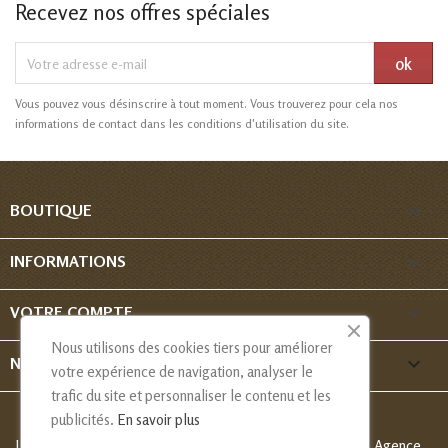
Recevez nos offres spéciales
Vous pouvez vous désinscrire à tout moment. Vous trouverez pour cela nos
informations de contact dans les conditions d'utilisation du site.

BOUTIQUE

INFORMATIONS

VOTRE COMPTE
Nous utilisons des cookies tiers pour améliorer
keyboard_arrow_down
NOUS CONTACTER
votre expérience de navigation, analyser le
trafic du site et personnaliser le contenu et les
publicités.
En savoir plus
Les Créations de Nadia - Copyright
© 2013-2026 - Création Agence