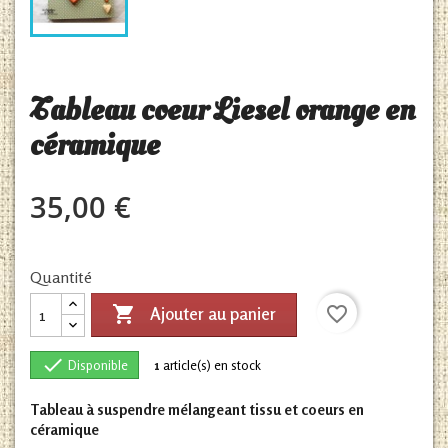
Tableau coeur Liesel orange en
céramique
35,00 €
Quantité

favorite_border
Ajouter au panier

Disponible
1
article(s) en stock
Tableau à suspendre mélangeant tissu et coeurs en
céramique