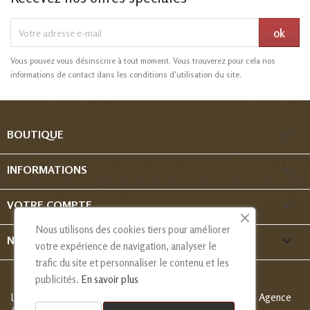
Vous pouvez vous désinscrire à tout moment. Vous trouverez pour cela nos
informations de contact dans les conditions d'utilisation du site.

BOUTIQUE

INFORMATIONS

VOTRE COMPTE
Nous utilisons des cookies tiers pour améliorer
keyboard_arrow_down
NOUS CONTACTER
votre expérience de navigation, analyser le
trafic du site et personnaliser le contenu et les
publicités.
En savoir plus
Les Créations de Nadia - Copyright
© 2013-2026 - Création Agence