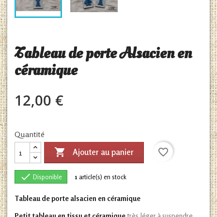
Tableau de porte Alsacien en
céramique
12,00 €
Quantité

favorite_border
Ajouter au panier

Disponible
1
article(s) en stock
Tableau de porte alsacien en céramique
Petit tableau en tissu et céramique
très léger à suspendre