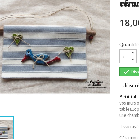
céra
18,0
Quantité

Disp
Tableau 
Petit tab
vos murs o
tableaux 
une chamb
Tissu rayé
Céramique