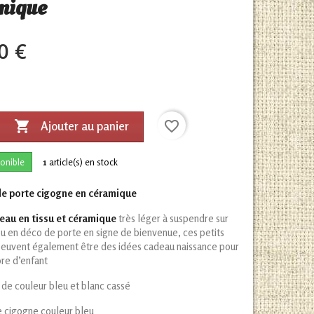
mique
0 €

favorite_border
Ajouter au panier
onible
1
article(s) en stock
de porte cigogne en céramique
leau en tissu et céramique
très léger à suspendre sur
u en déco de porte en signe de bienvenue, ces petits
peuvent également être des idées cadeau naissance pour
re d’enfant
 de couleur bleu et blanc cassé
 cigogne couleur bleu