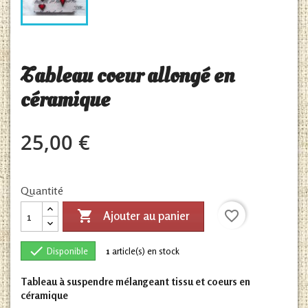
Tableau coeur allongé en
céramique
25,00 €
Quantité

favorite_border
Ajouter au panier

Disponible
1
article(s) en stock
Tableau à suspendre mélangeant tissu et coeurs en
céramique