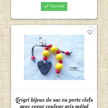

Disponible
favorite_border
Aperçu rapide

Grigri bijoux de sac ou porte clefs
avec coeur couleur gris métal