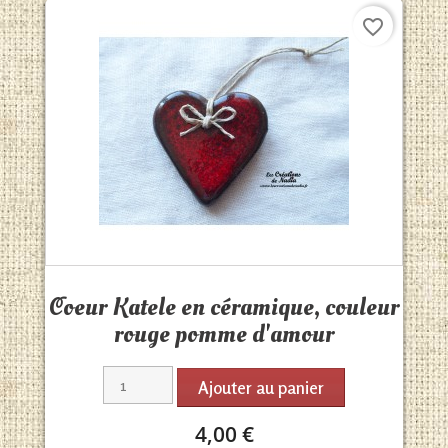
favorite_border
Aperçu rapide

Coeur Katele en céramique, couleur
rouge pomme d'amour
Ajouter au panier
4,00 €