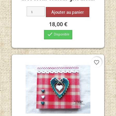
Ajouter au panier
18,00 €

Disponible
favorite_border