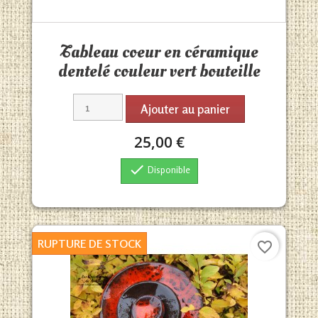
Aperçu rapide

Tableau coeur en céramique
dentelé couleur vert bouteille
Ajouter au panier
25,00 €

Disponible
RUPTURE DE STOCK
favorite_border