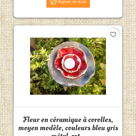

Rupture de stock
favorite_border
Aperçu rapide

Fleur en céramique à corolles,
moyen modèle, couleurs bleu gris