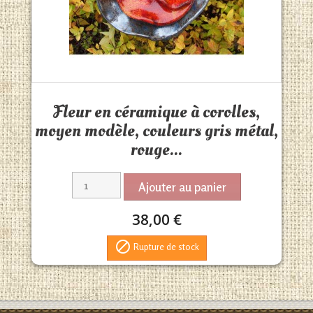
Aperçu rapide

Fleur en céramique à corolles,
moyen modèle, couleurs gris métal,
rouge...
Ajouter au panier
38,00 €

Rupture de stock