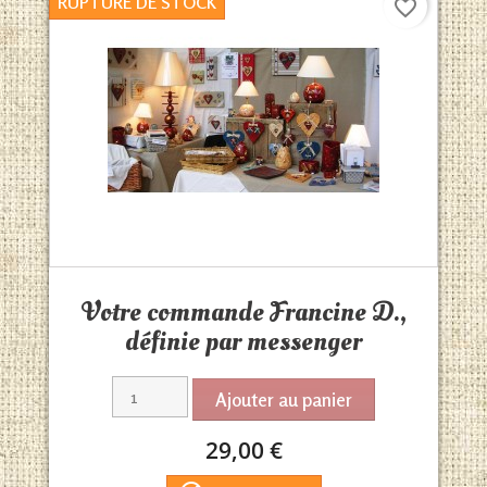
RUPTURE DE STOCK
favorite_border
Aperçu rapide

Votre commande Francine D.,
définie par messenger
Ajouter au panier
29,00 €