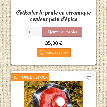
Aperçu rapide

Cotkodec la poule en céramique
couleur pain d'épice
Ajouter au panier
35,00 €

Rupture de stock
RUPTURE DE STOCK
favorite_border