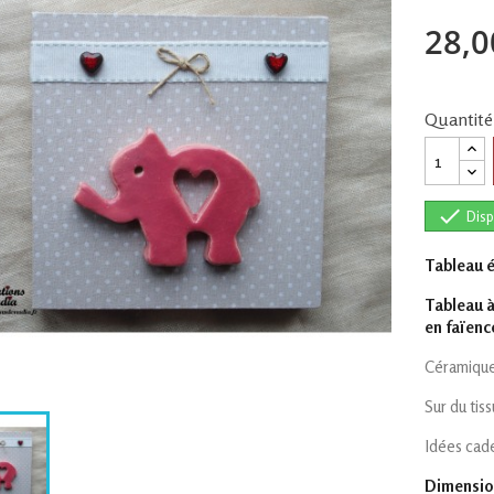
28,0
Quantité

Disp
Tableau é
Tableau à
en faïenc
Céramique
Sur du tiss
Idées cade
Dimensio