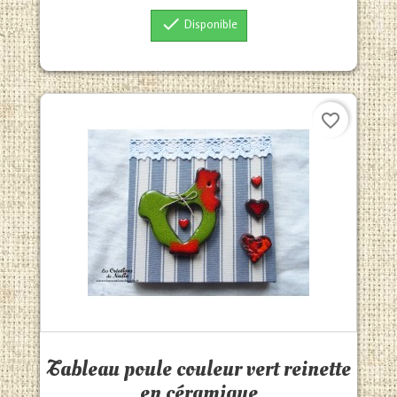

Disponible
favorite_border
Aperçu rapide

Tableau poule couleur vert reinette
en céramique