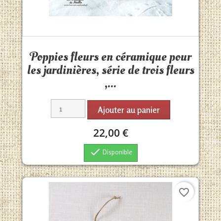
Aperçu rapide

Poppies fleurs en céramique pour
les jardinières, série de trois fleurs
,...
Ajouter au panier
22,00 €

Disponible
favorite_border