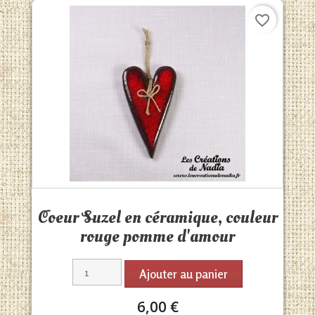
favorite_border
Aperçu rapide

Coeur Suzel en céramique, couleur
rouge pomme d'amour
Ajouter au panier
6,00 €