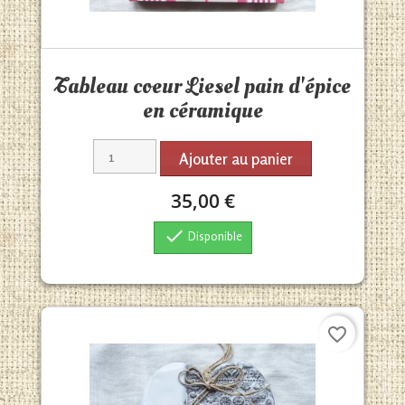
Aperçu rapide

Tableau coeur Liesel pain d'épice
en céramique
Ajouter au panier
35,00 €

Disponible
favorite_border