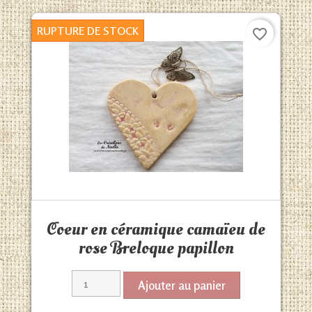
RUPTURE DE STOCK
favorite_border
Aperçu rapide

Coeur en céramique camaïeu de
rose Breloque papillon
Ajouter au panier