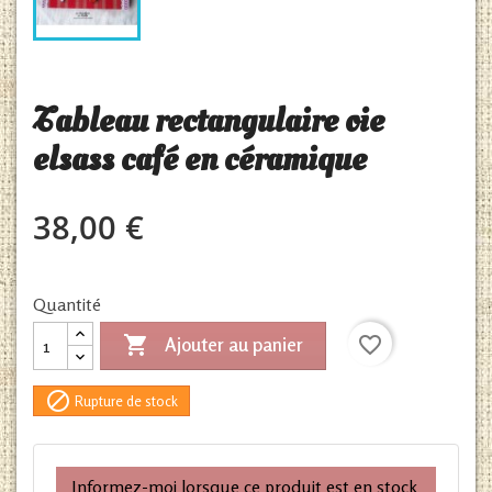
Tableau rectangulaire oie
elsass café en céramique
38,00 €
Quantité

favorite_border
Ajouter au panier

Rupture de stock
Informez-moi lorsque ce produit est en stock