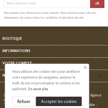
Vous pouvez vous désinscrire à tout moment. Vous trouverez pour cela nos
informations de contact dans les conditions d'utilisation du site.

BOUTIQUE

INFORMATIONS

VOTRE COMPTE
Nous utilisons des cookies tiers pour améliorer
keyboard_arrow_down
NOUS CONTACTER
votre expérience de navigation, analyser le
trafic du site et personnaliser le contenu et les
publicités.
En savoir plus
Les Créations de Nadia - Copyright
© 2013-2026 - Création Agence
Alcaweb
Refuser
Accepter les cookies
Tous droits réservés, modèles déposés, reproduction interdite -