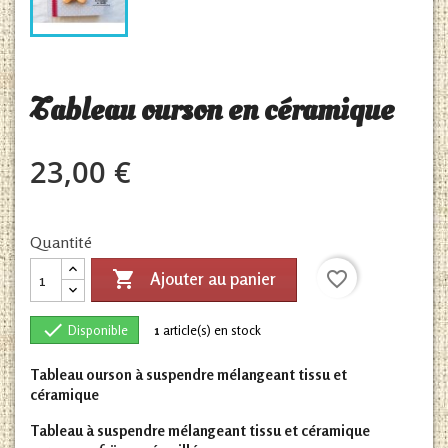
Tableau ourson en céramique
23,00 €
Quantité

favorite_border
Ajouter au panier

Disponible
1
article(s) en stock
Tableau ourson à suspendre mélangeant tissu et
céramique
Tableau à suspendre mélangeant tissu et céramique