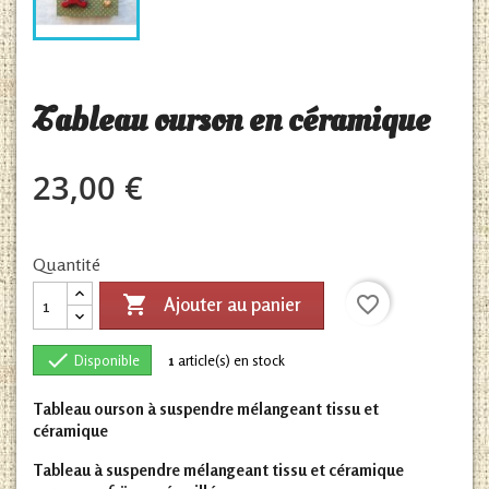
Tableau ourson en céramique
23,00 €
Quantité

favorite_border
Ajouter au panier

Disponible
1
article(s) en stock
Tableau ourson à suspendre mélangeant tissu et
céramique
Tableau à suspendre mélangeant tissu et céramique