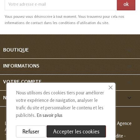
Vous pouvez vous désinscrire à tout moment. Vous trouverez pour cela nos
informations de contact dans les conditions d'utilisation du site.

BOUTIQUE

INFORMATIONS

VOTRE COMPTE
Nous utilisons des cookies tiers pour améliorer
keyboard_arrow_down
NOUS CONTACTER
votre expérience de navigation, analyser le
trafic du site et personnaliser le contenu et les
publicités.
En savoir plus
Les Créations de Nadia - Copyright
© 2013-2026 - Création Agence
Alcaweb
Refuser
Accepter les cookies
Tous droits réservés, modèles déposés, reproduction interdite -