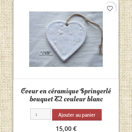
favorite_border
Aperçu rapide

Coeur en céramique Springerlé
bouquet T2 couleur blanc
Ajouter au panier
15,00 €