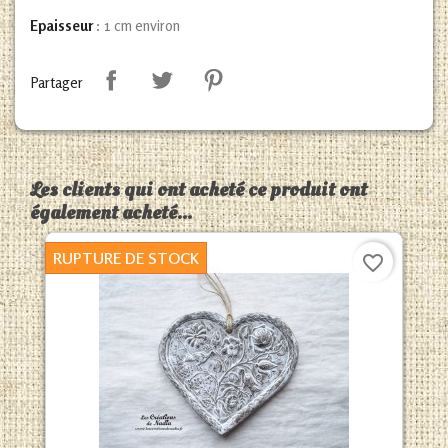
Epaisseur
: 1 cm environ
Partager
Les clients qui ont acheté ce produit ont
également acheté...
RUPTURE DE STOCK
favorite_border