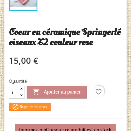
Coeur en céramique Springerlé
oiseaux T2 couleur rose
15,00 €
Quantité

favorite_border
Ajouter au panier

Rupture de stock
Informez-moi lorsque ce produit est en stock