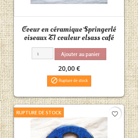
Aperçu rapide

Coeur en céramique Springerlé
oiseaux T1 couleur elsass café
Ajouter au panier
20,00 €

Rupture de stock
RUPTURE DE STOCK
favorite_border