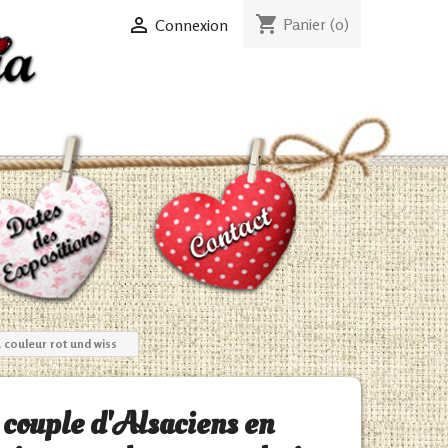
shopping_cart

Panier
(0)
Connexion
 couleur rot und wiss
 couple d'Alsaciens en