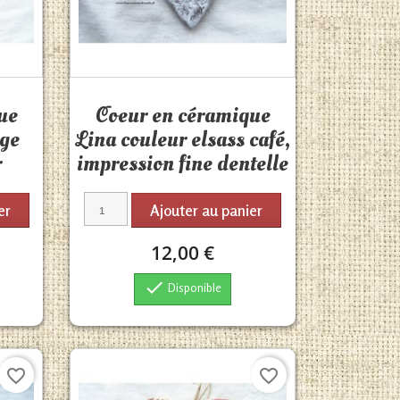
Aperçu rapide

ue
Coeur en céramique
uge
Lina couleur elsass café,
r
impression fine dentelle
er
Ajouter au panier
12,00 €

Disponible
favorite_border
favorite_border