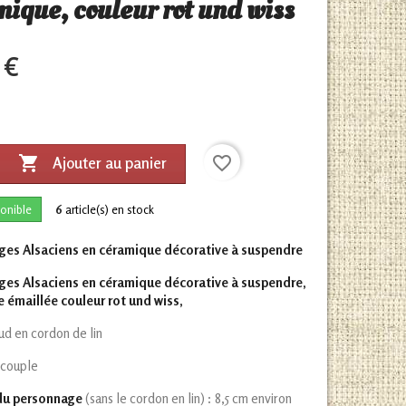
ique, couleur rot und wiss
 €

favorite_border
Ajouter au panier
onible
6
article(s) en stock
es Alsaciens en céramique décorative à suspendre
es Alsaciens en céramique décorative à suspendre,
e émaillée couleur rot und wiss,
ud en cordon de lin
 couple
du personnage
(sans le cordon en lin) : 8,5 cm environ