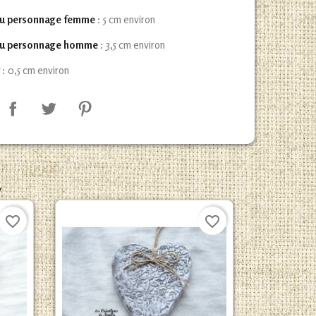
du personnage femme
: 5 cm environ
du personnage homme
: 3,5 cm environ
r
: 0,5 cm environ
.
favorite_border
favorite_border