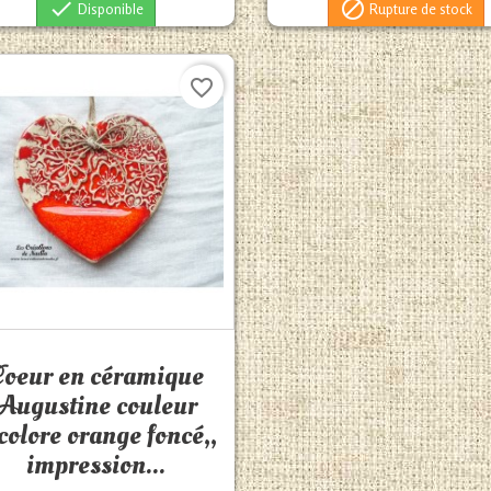


Disponible
Rupture de stock
favorite_border
Aperçu rapide

Coeur en céramique
Augustine couleur
colore orange foncé,,
impression...