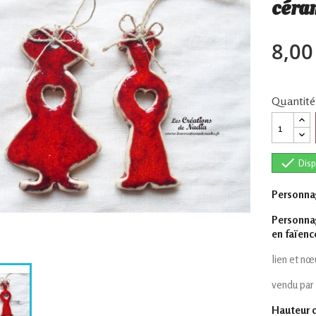
céram
8,00
Quantité

Disp
Personnag
Personnag
en faïenc
lien et nœ
vendu par
Hauteur 