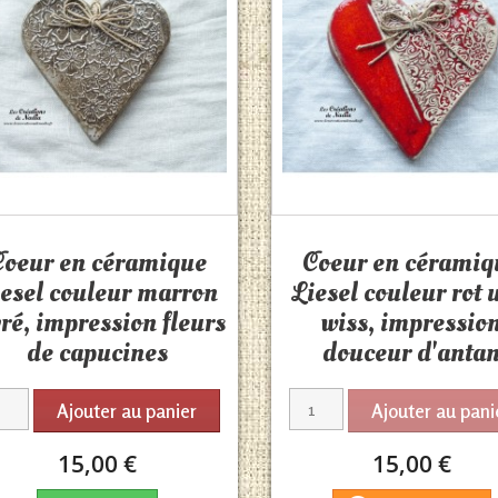
Aperçu rapide
Aperçu rapide


Coeur en céramique
Coeur en céramiq
iesel couleur marron
Liesel couleur rot
vré, impression fleurs
wiss, impressio
de capucines
douceur d'anta
Ajouter au panier
Ajouter au pani
15,00 €
15,00 €