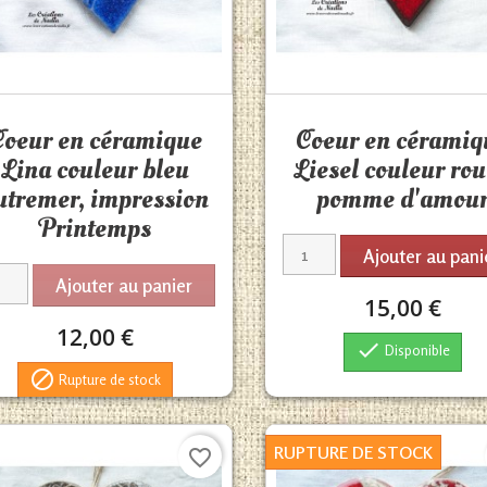
Aperçu rapide
Aperçu rapide


Coeur en céramique
Coeur en céramiq
Lina couleur bleu
Liesel couleur ro
utremer, impression
pomme d'amou
Printemps
Ajouter au pani
Ajouter au panier
15,00 €
12,00 €

Disponible

Rupture de stock
RUPTURE DE STOCK
favorite_border