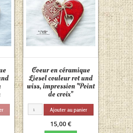
Aperçu rapide

ue
Coeur en céramique
 und
Liesel couleur rot und
n
wiss, impression "Point
n
de croix"
er
Ajouter au panier
15,00 €