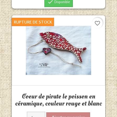

Disponible
RUPTURE DE STOCK
favorite_border
Aperçu rapide

Coeur de pirate le poisson en
céramique, couleur rouge et blanc