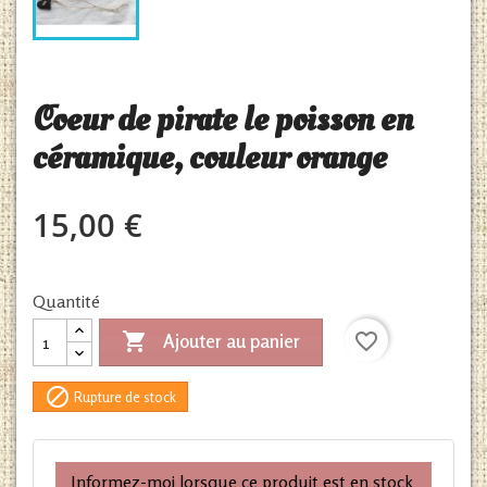
Coeur de pirate le poisson en
céramique, couleur orange
15,00 €
Quantité

favorite_border
Ajouter au panier

Rupture de stock
Informez-moi lorsque ce produit est en stock