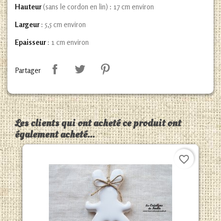
Hauteur
(sans le cordon en lin) : 17 cm environ
Largeur
: 5,5 cm environ
Epaisseur
: 1 cm environ
Partager
Les clients qui ont acheté ce produit ont
également acheté...
favorite_border