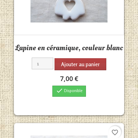
Aperçu rapide

Lapine en céramique, couleur blanc
Ajouter au panier
7,00 €

Disponible
favorite_border