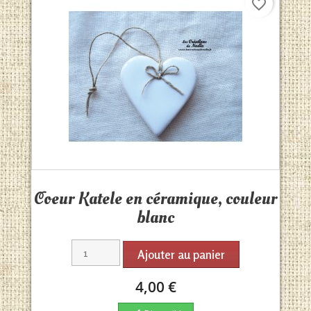
favorite_border
Aperçu rapide

Coeur Katele en céramique, couleur
blanc
Ajouter au panier
4,00 €