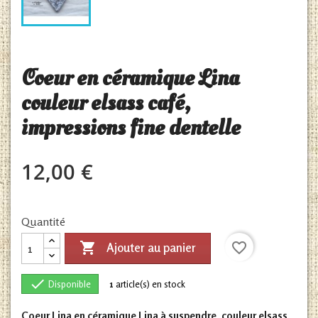
Coeur en céramique Lina
couleur elsass café,
impressions fine dentelle
12,00 €
Quantité

favorite_border
Ajouter au panier

Disponible
1
article(s) en stock
Coeur Lina en céramique Lina à suspendre, couleur elsass