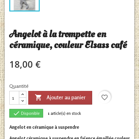
Angelot à la trompette en
céramique, couleur Elsass café
18,00 €
Quantité

favorite_border
Ajouter au panier

Disponible
1
article(s) en stock
Angelot en céramique à suspendre
Angelot céramique à suspendre en faïence émaillée couleur