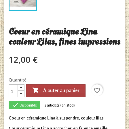
Coeur en céramique Lina
couleur Lilas, fines impressions
12,00 €
Quantité

favorite_border
Ajouter au panier

Disponible
1
article(s) en stock
Coeur en céramique Lina à suspendre, couleur lilas
Cœur céramique Lina à accrocher, en faïence émaillé,