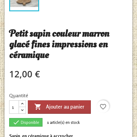
Petit sapin couleur marron
glacé fines impressions en
céramique
12,00 €
Quantité

favorite_border
Ajouter au panier

Disponible
1
article(s) en stock
Sapin en céramique à accrocher