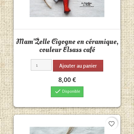
Aperçu rapide

Mam'Zelle Cigogne en céramique,
couleur Elsass café
Ajouter au panier
8,00 €

Disponible
favorite_border