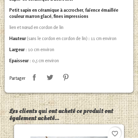
Petit sapin en céramique à accrocher, faïence émaillée
couleur marron glacé, fines impressions
lien et nœud en cordon de lin
Hauteur
(sans le cordon en cordon de lin) : 11 cm environ
Largeur
: 10 cm environ
Epaisseur
: 0,5 cm environ
Partager
Les clients qui ont acheté ce produit ont
également acheté...
favorite_border