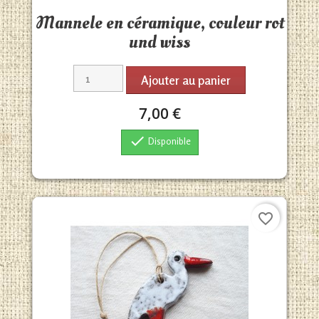
Aperçu rapide

Mannele en céramique, couleur rot
und wiss
Ajouter au panier
7,00 €

Disponible
favorite_border