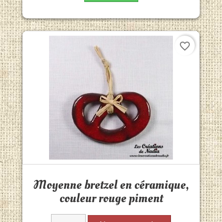
favorite_border
Aperçu rapide

Moyenne bretzel en céramique,
couleur rouge piment