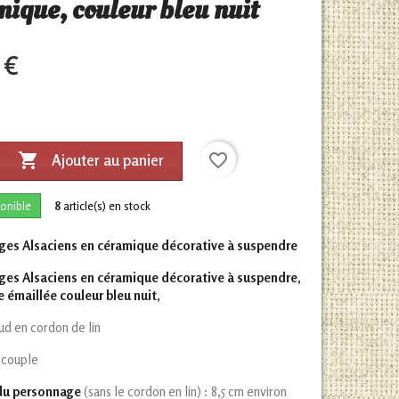
mique, couleur bleu nuit
 €

favorite_border
Ajouter au panier
onible
8
article(s) en stock
es Alsaciens en céramique décorative à suspendre
es Alsaciens en céramique décorative à suspendre,
e émaillée couleur bleu nuit,
ud en cordon de lin
 couple
du personnage
(sans le cordon en lin) : 8,5 cm environ