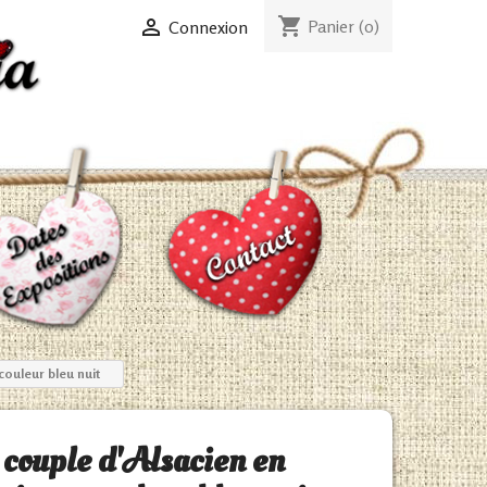
shopping_cart

Panier
(0)
Connexion
couleur bleu nuit
 couple d'Alsacien en