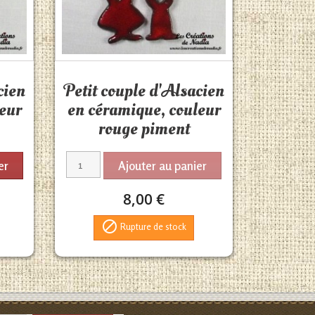
Aperçu rapide

cien
Petit couple d'Alsacien
leur
en céramique, couleur
rouge piment
er
Ajouter au panier
8,00 €

Rupture de stock