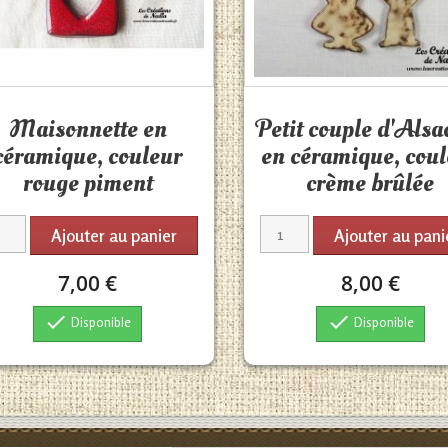
Aperçu rapide
Aperçu rapide


Maisonnette en
Petit couple d'Alsa
céramique, couleur
en céramique, cou
rouge piment
crème brûlée
Ajouter au panier
Ajouter au pani
7,00 €
8,00 €


Disponible
Disponible