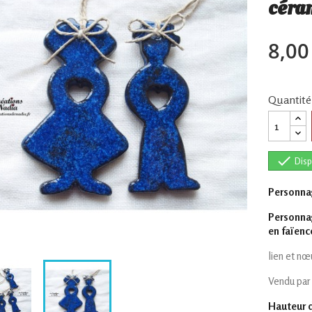
céra
8,00
Quantité

Disp
Personnag
Personnag
en faïenc
lien et nœ
Vendu par
Hauteur 