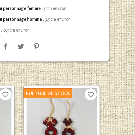
du personnage femme
: 5 cm environ
du personnage homme
: 3,5 cm environ
r
: 0,5 cm environ
.
RUPTURE DE STOCK
favorite_border
favorite_border